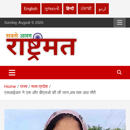
English
ગુજરાતી
हिन्दी
ਪੰਜਾਬੀ
اردو
Skip
Sunday, August 9, 2026
to
content
rashtrmat.com
rashtrmat.com
Home
राज्य
मध्य प्रदेश
एसआईआर ने एक और बीएलओ की ली जान,अब तक आठ मौतें