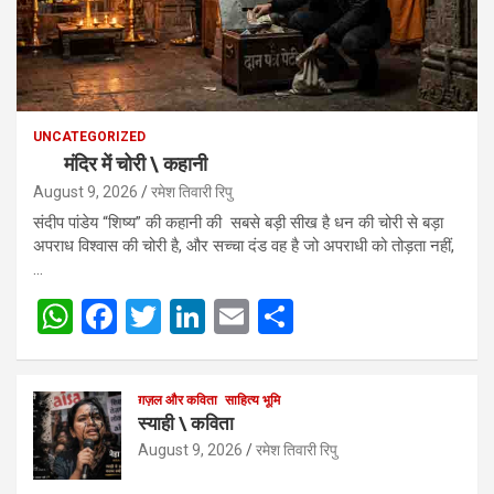
UNCATEGORIZED
मंदिर में चोरी \ कहानी
August 9, 2026
रमेश तिवारी रिपु
संदीप पांडेय “शिष्य” की कहानी की सबसे बड़ी सीख है धन की चोरी से बड़ा
अपराध विश्वास की चोरी है, और सच्चा दंड वह है जो अपराधी को तोड़ता नहीं,
…
W
F
T
Li
E
S
h
a
wi
n
m
h
at
ce
tt
ke
ail
ar
ग़ज़ल और कविता
साहित्य भूमि
s
b
er
dI
e
स्याही \ कविता
A
o
n
August 9, 2026
रमेश तिवारी रिपु
p
o