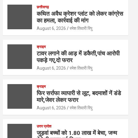
at
ce
tt
ke
ail
ar
छत्तीसगढ़
s
b
er
dI
e
कथित अवैध क्रेशर प्लांट को लेकर कांग्रेस
का हमला, कार्रवाई की मांग
A
o
n
August 6, 2026
रमेश तिवारी रिपु
p
o
p
k
क्राइम
टावर लगाने की आड़ में डकैती,पांच आरोपी
पकड़े गए,दो फरार
August 6, 2026
रमेश तिवारी रिपु
क्राइम
फिर सर्राफा व्यापारी से लूट, बदमाशों नें डंडे
मारे,जेवर लेकर फरार
August 6, 2026
रमेश तिवारी रिपु
उत्तर प्रदेश
जुड़वां बच्चों को 1.80 लाख में बेचा, जन्म