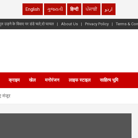
English
ગુજરાતી
हिन्दी
ਪੰਜਾਬੀ
اردو
ूल उड़ने के विवाद पर डंडे चले,दो घायल
About Us
Privacy Policy
Terms & Con
क्राइम
खेल
मनोरंजन
लाइफ स्टाइल
साहित्य भूमि
ए मंजूर