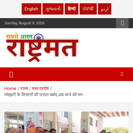
English
ગુજરાતી
हिन्दी
ਪੰਜਾਬੀ
اردو
Skip
Sunday, August 9, 2026
to
content
rashtrmat.com
rashtrmat.com
Home
राज्य
मध्य प्रदेश
मोहझरी के किसानों की फसल बर्बाद,अब कर्ज की मार