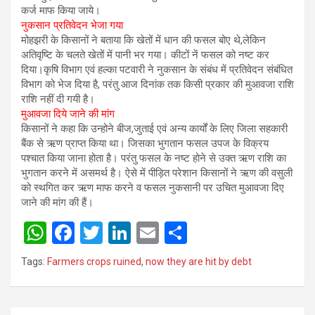
कर्ज माफ किया जाये।
नुकसान प्रतिवेदन भेजा गया
मोहझरी के किसानों ने बताया कि खेतों में धान की फसल बोए थे,लेकिन
अतिवृष्टि के चलते खेतों में पानी भर गया। कीटों नें फसल को नष्ट कर
दिया।कृषि विभाग एवं हल्का पटवारी ने नुकसान के संबंध में प्रतिवेदन संबंधित
विभाग को भेज दिया है, परंतु आज दिनांक तक किसी प्रकार की मुआवजा राशि
राशि नहीं दी गयी है।
मुआवजा दिये जाने की मांग
किसानों ने कहा कि उन्होने बीज,जुताई एवं अन्य कार्यों के लिए जिला सहकारी
बैंक से ऋण प्राप्त किया था। जिसका भुगतान फसल उपज के विक्रय
पश्चात किया जाना होता है। परंतु फसल के नष्ट होने से उक्त ऋण राशि का
भुगतान करने में असमर्थ है। ऐसे में पीड़ित परेशान किसानों ने ऋण की वसुली
को स्थगित कर ऋण माफ करने व फसल नुकसानी पर उचित मुआवजा दिए
जाने की मांग की हैं।
W
F
T
Li
E
S
h
a
wi
n
m
h
Tags:
Farmers crops ruined
,
now they are hit by debt
at
ce
tt
ke
ail
ar
s
b
er
dI
e