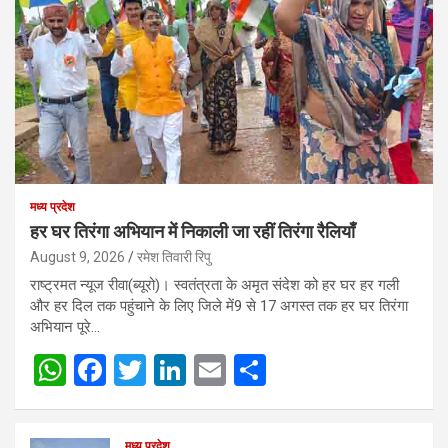
मध्य प्रदेश
हर घर तिरंगा अभियान में निकाली जा रहीं तिरंगा रैलियाँ
August 9, 2026
रमेश तिवारी रिपु
राष्ट्रमत न्यूज रीवा(ब्यूरो)। स्वतंत्रता के अमृत संदेश को हर घर हर गली
और हर दिल तक पहुंचाने के लिए जिले में9 से 17 अगस्त तक हर घर तिरंगा
अभियान पूरे…
W
F
T
Li
E
S
h
a
wi
n
m
h
at
ce
tt
ke
ail
ar
मध्य प्रदेश