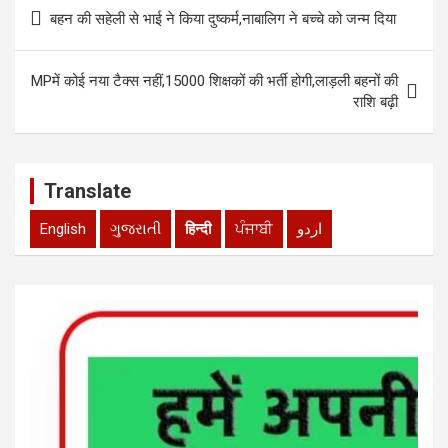
Post
A
o
n
बहन की सहेली से भाई ने किया दुष्कर्म,नाबालिग ने बच्चे को जन्म दिया
navigation
p
o
p
k
MPमें कोई नया टैक्स नहीं,15000 शिक्षकों की भर्ती होगी,लाड़ली बहनों की
राशि बढ़ी
Translate
English
ગુજરાતી
हिन्दी
ਪੰਜਾਬੀ
اردو