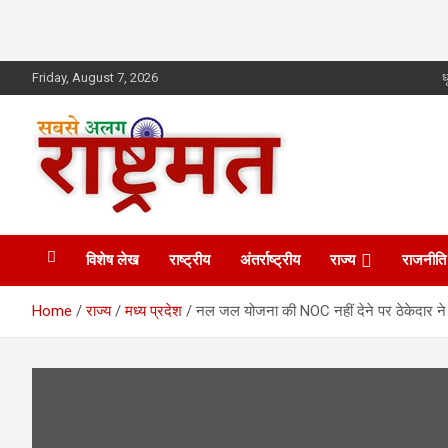
Skip
Friday, August 7, 2026
ध
to
content
rashtrmat.com
rashtrmat.com
विशेष लेख
राष्ट्रीय
अंतर्राष्ट्रीय
राज्य
राजनीति
Home
राज्य
मध्य प्रदेश
नल जल योजना की NOC नहीं देने पर ठेकेदार ने