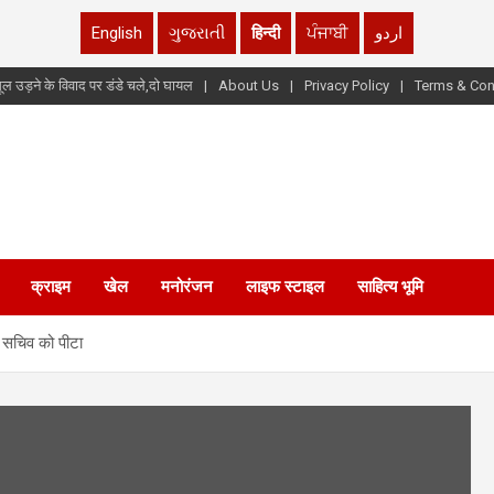
English
ગુજરાતી
हिन्दी
ਪੰਜਾਬੀ
اردو
ूल उड़ने के विवाद पर डंडे चले,दो घायल
About Us
Privacy Policy
Terms & Con
क्राइम
खेल
मनोरंजन
लाइफ स्टाइल
साहित्य भूमि
 सचिव को पीटा