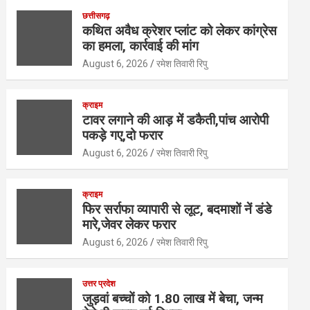
at
ce
tt
ke
ail
ar
छत्तीसगढ़
s
b
er
dI
e
कथित अवैध क्रेशर प्लांट को लेकर कांग्रेस
का हमला, कार्रवाई की मांग
A
o
n
August 6, 2026
रमेश तिवारी रिपु
p
o
p
k
क्राइम
टावर लगाने की आड़ में डकैती,पांच आरोपी
पकड़े गए,दो फरार
August 6, 2026
रमेश तिवारी रिपु
क्राइम
फिर सर्राफा व्यापारी से लूट, बदमाशों नें डंडे
मारे,जेवर लेकर फरार
August 6, 2026
रमेश तिवारी रिपु
उत्तर प्रदेश
जुड़वां बच्चों को 1.80 लाख में बेचा, जन्म