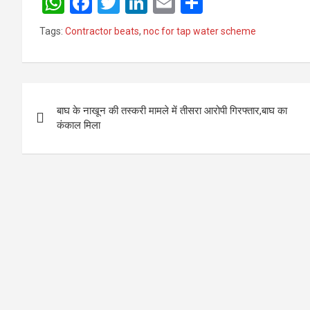
W
F
T
Li
E
S
h
a
wi
n
m
h
Tags:
Contractor beats
,
noc for tap water scheme
at
ce
tt
ke
ail
ar
s
b
er
dI
e
A
o
n
Post
p
o
बाघ के नाखून की तस्करी मामले में तीसरा आरोपी गिरफ्तार,बाघ का
navigation
कंकाल मिला
p
k