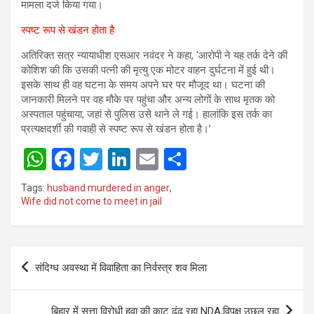
मामला दर्ज किया गया।
स्पष्ट रूप से खंडन होता है
अतिरिक्त सत्र न्यायाधीश एसआर नवंदर ने कहा, ‘आरोपी ने यह तर्क देने की
कोशिश की कि उसकी पत्नी की मृत्यु एक मोटर वाहन दुर्घटना में हुई थी।
इसके साथ ही वह घटना के समय अपने घर पर मौजूद था। घटना की
जानकारी मिलने पर वह मौके पर पहुंचा और अन्य लोगों के साथ मृतक को
अस्पताल पहुंचाया, जहां से पुलिस उसे थाने ले गई। हालांकि इस तर्क का
प्रत्यक्षदर्शी की गवाही से स्पष्ट रूप से खंडन होता है।’
W
F
T
Li
E
S
h
a
wi
n
m
h
Tags:
husband murdered in anger
,
at
ce
tt
ke
ail
ar
Wife did not come to meet in jail
s
b
er
dI
e
A
o
n
Post
p
o
संदिग्ध अवस्था में विवाहिता का निर्वस्त्र शव मिला
navigation
p
k
बिहार में सत्ता विरोधी हवा की काट ढूंढ रहा NDA,विपक्ष उछल रहा