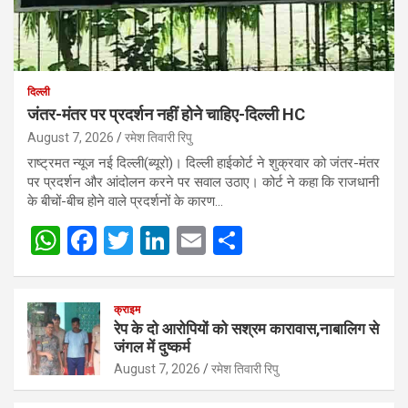
दिल्ली
जंतर-मंतर पर प्रदर्शन नहीं होने चाहिए-दिल्ली HC
August 7, 2026
रमेश तिवारी रिपु
राष्ट्रमत न्यूज नई दिल्ली(ब्यूरो)। दिल्ली हाईकोर्ट ने शुक्रवार को जंतर-मंतर
पर प्रदर्शन और आंदोलन करने पर सवाल उठाए। कोर्ट ने कहा कि राजधानी
के बीचों-बीच होने वाले प्रदर्शनों के कारण…
W
F
T
Li
E
S
h
a
wi
n
m
h
at
ce
tt
ke
ail
ar
क्राइम
s
b
er
dI
e
रेप के दो आरोपियों को सश्रम कारावास,नाबालिग से
जंगल में दुष्कर्म
A
o
n
August 7, 2026
रमेश तिवारी रिपु
p
o