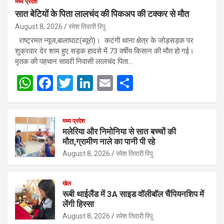
मध्य प्रदेश
सात बेटियों के पिता लालचंद की पिकअप की टक्कर से मौत
August 8, 2026
रमेश तिवारी रिपु
राष्ट्रमत न्यूज,बालाघाट(ब्यूरो)। कटंगी थाना क्षेत्र के जोड़सड़क पर
शुक्रवार देर शाम हुए सड़क हादसे में 73 वर्षीय किसान की मौत हो गई।
मृतक की पहचान सावरी निवासी लालचंद पिता…
W
F
T
Li
E
S
h
a
wi
n
m
h
at
ce
tt
ke
ail
ar
मध्य प्रदेश
s
b
er
dI
e
मलेरिया और निमोनिया से सात बच्चों की
मौत,ग्रामीण नाले का पानी पी रहे
A
o
n
August 8, 2026
रमेश तिवारी रिपु
p
o
p
k
खेल
रूबी थाईलैंड में 3A साइड वॉलीबॉल चैंपियनशिप में
लेंगी हिस्सा
August 8, 2026
रमेश तिवारी रिपु