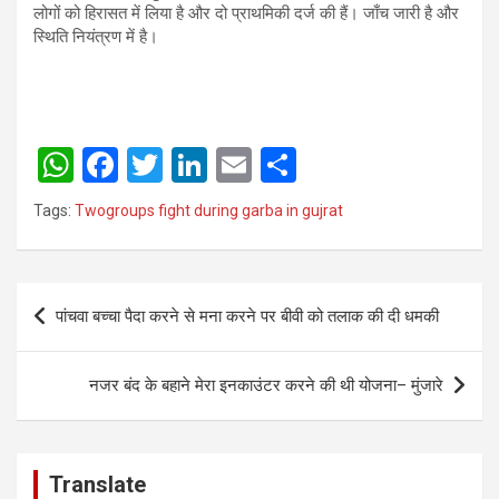
लोगों को हिरासत में लिया है और दो प्राथमिकी दर्ज की हैं। जाँच जारी है और
स्थिति नियंत्रण में है।
W
F
T
Li
E
S
h
a
wi
n
m
h
Tags:
Twogroups fight during garba in gujrat
at
ce
tt
ke
ail
ar
s
b
er
dI
e
Post
A
o
n
पांचवा बच्चा पैदा करने से मना करने पर बीवी को तलाक की दी धमकी
navigation
p
o
p
k
नजर बंद के बहाने मेरा इनकाउंटर करने की थी योजना– मुंजारे
Translate