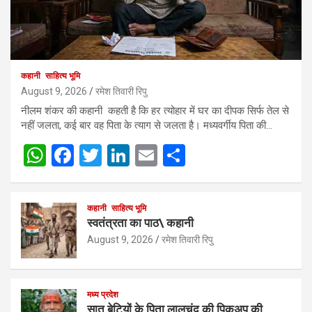
कहानी
साहित्य भूमि
August 9, 2026
रमेश तिवारी रिपु
नीलम शंकर की कहानी कहती है कि हर त्योहार में घर का दीपक सिर्फ तेल से
नहीं जलता, कई बार वह पिता के त्याग से जलता है। मध्यवर्गीय पिता की…
W
F
T
Li
E
S
h
a
wi
n
m
h
at
ce
tt
ke
ail
ar
कहानी
साहित्य भूमि
s
b
er
dI
e
स्वतंत्रता का पाठ\ कहानी
A
o
n
August 9, 2026
रमेश तिवारी रिपु
p
o
p
k
मध्य प्रदेश
सात बेटियों के पिता लालचंद की पिकअप की