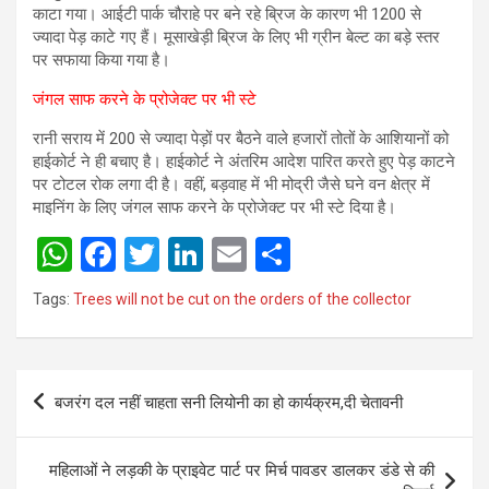
काटा गया। आईटी पार्क चौराहे पर बने रहे ब्रिज के कारण भी 1200 से
ज्यादा पेड़ काटे गए हैं। मूसाखेड़ी ब्रिज के लिए भी ग्रीन बेल्ट का बड़े स्तर
पर सफाया किया गया है।
जंगल साफ करने के प्रोजेक्ट पर भी स्टे
रानी सराय में 200 से ज्यादा पेड़ों पर बैठने वाले हजारों तोतों के आशियानों को
हाईकोर्ट ने ही बचाए है। हाईकोर्ट ने अंतरिम आदेश पारित करते हुए पेड़ काटने
पर टोटल रोक लगा दी है। वहीं, बड़वाह में भी मोद्री जैसे घने वन क्षेत्र में
माइनिंग के लिए जंगल साफ करने के प्रोजेक्ट पर भी स्टे दिया है।
W
F
T
Li
E
S
h
a
wi
n
m
h
Tags:
Trees will not be cut on the orders of the collector
at
ce
tt
ke
ail
ar
s
b
er
dI
e
Post
A
o
n
बजरंग दल नहीं चाहता सनी लियोनी का हो कार्यक्रम,दी चेतावनी
navigation
p
o
p
k
महिलाओं ने लड़की के प्राइवेट पार्ट पर मिर्च पावडर डालकर डंडे से की