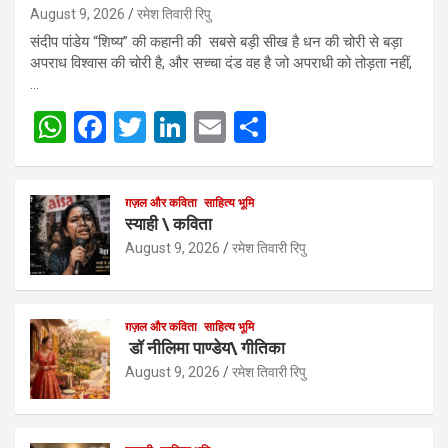
August 9, 2026
रमेश तिवारी रिपु
संदीप पांडेय “शिष्य” की कहानी की सबसे बड़ी सीख है धन की चोरी से बड़ा
अपराध विश्वास की चोरी है, और सच्चा दंड वह है जो अपराधी को तोड़ता नहीं,
…
W
F
T
Li
E
S
h
a
wi
n
m
h
at
ce
tt
ke
ail
ar
ग़ज़ल और कविता
साहित्य भूमि
s
b
er
dI
e
स्याही \ कविता
A
o
n
August 9, 2026
रमेश तिवारी रिपु
p
o
p
k
ग़ज़ल और कविता
साहित्य भूमि
डॉ नीलिमा पाण्डेय\ गीतिका
August 9, 2026
रमेश तिवारी रिपु