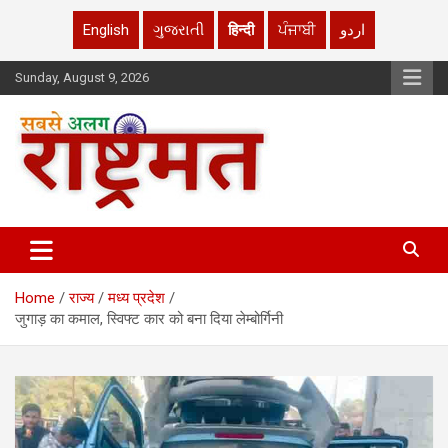
English
ગુજરાતી
हिन्दी
ਪੰਜਾਬੀ
اردو
Skip
Sunday, August 9, 2026
to
content
rashtrmat.com
rashtrmat.com
Home
राज्य
मध्य प्रदेश
जुगाड़ का कमाल, स्विफ्ट कार को बना दिया लेम्बोर्गिनी