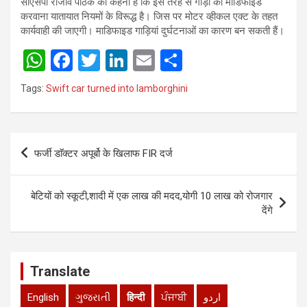
सीएसपी राजीव पाठक का कहना है कि इस तरह से गाड़ी को माडिफाइड
करवाना यातायात नियमों के विरूद्ध है। जिस पर मोटर व्हीकल एक्ट के तहत
कार्यवाही की जाएगी। माडिफाइड गाड़ियां दुर्घटनाओं का कारण बन सकती हैं।
W
F
T
Li
E
S
h
a
wi
n
m
h
Tags:
Swift car turned into lamborghini
at
ce
tt
ke
ail
ar
s
b
er
dI
e
Post
A
o
n
फर्जी डाॅक्टर अपूर्बो के खिलाफ FIR दर्ज
navigation
p
o
p
k
बेटियों को स्कूटी,शादी में एक लाख की मदद,योगी 10 लाख को रोजगार
देंगे
Translate
English
ગુજરાતી
हिन्दी
ਪੰਜਾਬੀ
اردو