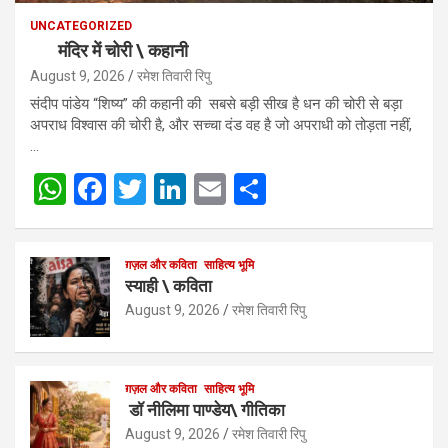
UNCATEGORIZED
मंदिर में चोरी \ कहानी
August 9, 2026
रमेश तिवारी रिपु
संदीप पांडेय “शिष्य” की कहानी की सबसे बड़ी सीख है धन की चोरी से बड़ा
अपराध विश्वास की चोरी है, और सच्चा दंड वह है जो अपराधी को तोड़ता नहीं,
…
W
F
T
Li
E
S
h
a
wi
n
m
h
at
ce
tt
ke
ail
ar
ग़ज़ल और कविता
साहित्य भूमि
s
b
er
dI
e
स्याही \ कविता
A
o
n
August 9, 2026
रमेश तिवारी रिपु
p
o
p
k
ग़ज़ल और कविता
साहित्य भूमि
डॉ नीलिमा पाण्डेय\ गीतिका
August 9, 2026
रमेश तिवारी रिपु