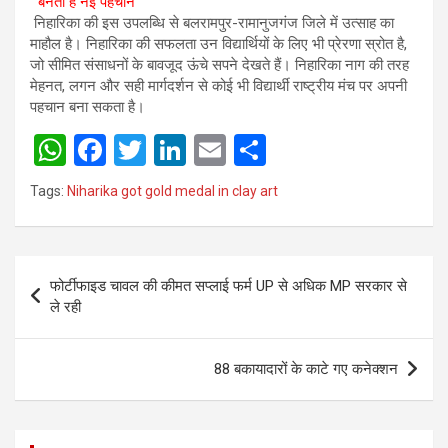
बनती है नई पहचान
निहारिका की इस उपलब्धि से बलरामपुर-रामानुजगंज जिले में उत्साह का
माहौल है। निहारिका की सफलता उन विद्यार्थियों के लिए भी प्रेरणा स्रोत है,
जो सीमित संसाधनों के बावजूद ऊंचे सपने देखते हैं। निहारिका नाग की तरह
मेहनत, लगन और सही मार्गदर्शन से कोई भी विद्यार्थी राष्ट्रीय मंच पर अपनी
पहचान बना सकता है।
W
F
T
Li
E
S
h
a
wi
n
m
h
Tags:
Niharika got gold medal in clay art
at
ce
tt
ke
ail
ar
s
b
er
dI
e
Post
A
o
n
फोर्टीफाइड चावल की कीमत सप्लाई फर्म UP से अधिक MP सरकार से
navigation
p
o
ले रही
p
k
88 बकायादारों के काटे गए कनेक्शन