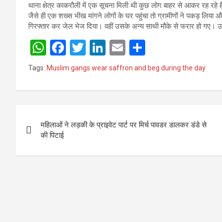
थाना क्षेत्र काकरौली में एक सूचना मिली थी कुछ लोग बाहर से आकर रह रहे 
जैसे ही एक शख्स भीख मांगने लोगों के घर पहुंचा तो ग्रामीणों ने पकड़ लि
गिरफ्तार कर जेल भेज दिया। वहीं उसके अन्य साथी मौके से फरार हो गए। 
W
F
T
Li
E
S
h
a
wi
n
m
h
Tags:
Muslim gangs wear saffron and beg during the day
at
ce
tt
ke
ail
ar
s
b
er
dI
e
A
o
n
Post
p
o
महिलाओं ने लड़की के प्राइवेट पार्ट पर मिर्च पावडर डालकर डंडे से
navigation
की पिटाई
p
k