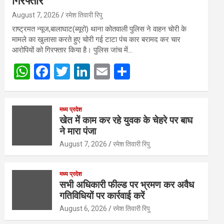
गिरफ्तार
August 7, 2026
रमेश तिवारी रिपु
राष्ट्रमत न्यूज,बालाघाट(ब्यूरो) थाना कोतवाली पुलिस ने वाहन चोरी के
मामले का खुलासा करते हुए चोरी गई टाटा पंच कार बरामद कर चार
आरोपियों को गिरफ्तार किया है। पुलिस जांच में…
W
F
T
Li
E
S
h
a
wi
n
m
h
at
ce
tt
ke
ail
ar
मध्य प्रदेश
s
b
er
dI
e
खेत में काम कर रहे युवक के चेहरे पर बाघ
ने मारा पंजा
A
o
n
August 7, 2026
रमेश तिवारी रिपु
p
o
p
k
मध्य प्रदेश
सभी अधिकारी फील्ड पर भ्रमण कर अवैध
गतिविधियों पर कार्रवाई करें
August 6, 2026
रमेश तिवारी रिपु