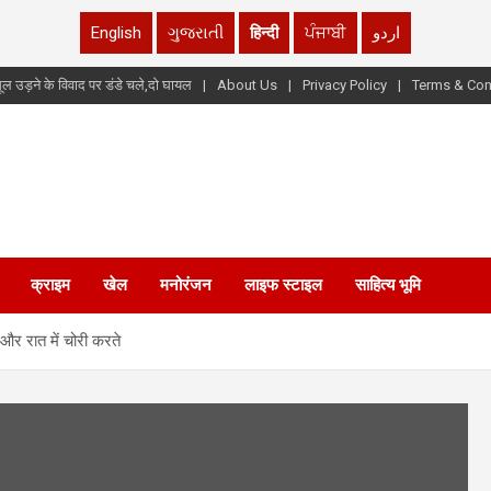
English
ગુજરાતી
हिन्दी
ਪੰਜਾਬੀ
اردو
ूल उड़ने के विवाद पर डंडे चले,दो घायल
About Us
Privacy Policy
Terms & Con
क्राइम
खेल
मनोरंजन
लाइफ स्टाइल
साहित्य भूमि
 और रात में चोरी करते