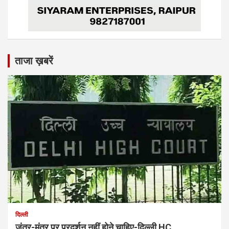
ताजा ख़बरें
दिल्ली
जंतर-मंतर पर प्रदर्शन नहीं होने चाहिए-दिल्ली HC