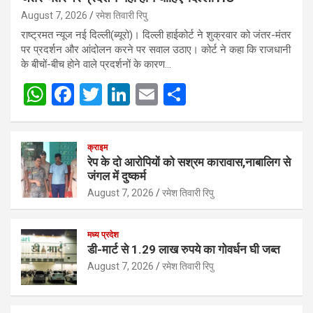
August 7, 2026
रमेश तिवारी रिपु
राष्ट्रमत न्यूज नई दिल्ली(ब्यूरो)। दिल्ली हाईकोर्ट ने शुक्रवार को जंतर-मंतर
पर प्रदर्शन और आंदोलन करने पर सवाल उठाए। कोर्ट ने कहा कि राजधानी
के बीचों-बीच होने वाले प्रदर्शनों के कारण…
W
F
T
Li
E
S
h
a
wi
n
m
h
at
ce
tt
ke
ail
ar
क्राइम
s
b
er
dI
e
रेप के दो आरोपियों को सश्रम कारावास,नाबालिग से
जंगल में दुष्कर्म
A
o
n
August 7, 2026
रमेश तिवारी रिपु
p
o
p
k
मध्य प्रदेश
डी-मार्ट से 1.29 लाख रुपये का गोवर्धन घी जब्त
August 7, 2026
रमेश तिवारी रिपु