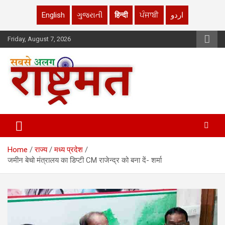
English
ગુજરાતી
हिन्दी
ਪੰਜਾਬੀ
اردو
Skip
Friday, August 7, 2026
to
content
rashtrmat.com
rashtrmat.com
Home
राज्य
मध्य प्रदेश
जमीन बेचो मंत्रालय का डिप्टी CM राजेन्द्र को बना दें- शर्मा