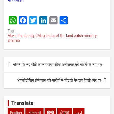
भी पागल हैं।
W
F
T
Li
E
S
h
a
wi
n
m
h
Tags:
at
ce
tt
ke
ail
ar
Make the deputy CM rajendar of the land batch ministry-
sharma
s
b
er
dI
e
A
o
n
p
o
Post
नौसेना के नए पोतों का नामकरण होगा छत्तीसगढ़ की नदियों के नाम पर
p
k
navigation
ऑक्सीटोसिन इंजेक्शन की खरीदी में घोटाले के दाग किसी और पर
Translate
English
ગુજરાતી
हिन्दी
ਪੰਜਾਬੀ
اردو