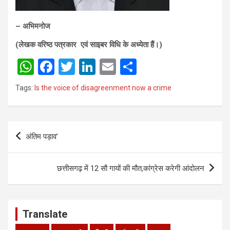
– अभिमनोज
(लेखक वरिष्ठ पत्रकार एवं साइबर विधि के अध्येता हैं।)
W
F
T
Li
E
S
h
a
wi
n
m
h
Tags:
Is the voice of disagreenment now a crime
at
ce
tt
ke
ail
ar
s
b
er
dI
e
Post
A
o
n
अंतिम पड़ाव’
navigation
p
o
p
k
छत्तीसगढ़ में 12 सौ गायों की मौत,कांग्रेस करेगी आंदोलन
Translate