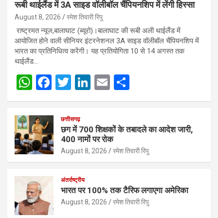
रूबी थाईलैंड में 3A साइड वॉलीबॉल चैंपियनशिप में लेंगी हिस्सा
August 8, 2026
रमेश तिवारी रिपु
राष्ट्रमत न्यूज,बालाघाट (ब्यूरो)।बालाघाट की रूबी अली थाईलैंड में
आयोजित होने वाली सीनियर इंटरनेशनल 3A साइड वॉलीबॉल चैंपियनशिप में
भारत का प्रतिनिधित्व करेंगी। यह प्रतियोगिता 10 से 14 अगस्त तक
थाईलैंड…
W
F
T
Li
E
S
h
a
wi
n
m
h
at
ce
tt
ke
ail
ar
छत्तीसगढ़
s
b
er
dI
e
छग में 700 शिक्षकों के तबादले का आदेश जारी,
400 नामों पर रोक
A
o
n
August 8, 2026
रमेश तिवारी रिपु
p
o
p
k
अंतर्राष्ट्रीय
भारत पर 100% तक टैरिफ लगाएगा अमेरिका
August 8, 2026
रमेश तिवारी रिपु