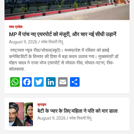
मध्य प्रदेश
MP में पांच नए एयरपोर्ट को मंजूरी, और चार नई सीधी उड़ानें
August 9, 2026
रमेश तिवारी रिपु
राष्ट्रमत न्यूज रीवा/भोपाल(ब्यूरो)। मध्यप्रदेश में रविवार को हवाई
कनेक्टिविटी के विस्तार की दिशा में बड़ा कदम उठाया गया। मुख्यमंत्री डॉ.
मोहन यादव ने राजा भोज एयरपोर्ट से भोपाल-रीवा, भोपाल-पटना, रीवा-
कोलकाता…
W
F
T
Li
E
S
h
a
wi
n
m
h
at
ce
tt
ke
ail
ar
क्राइम
s
b
er
dI
e
बेटी के प्यार के लिए महिला ने पति को मार डाला
A
o
n
August 9, 2026
रमेश तिवारी रिपु
p
o