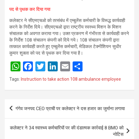
पद से पृथक कर दिया गया
कलेक्टर ने सीएमएचओ को तत्संबंध में एम्बुलेंस कर्मचारी के विरूद्ध कार्यवाही
करने के निर्देश दिये। सीएमएचओ द्वारा राष्ट्रीय स्वस्थ्य मिशन के मिशन
संचालक को अवगत कराया गया। उक्त प्रकरण में गंभीरता से कार्यवाही करने
के निर्देश 108 संचालन कंपनी को दिये गये। 108 संचालन कंपनी द्वारा
तत्काल कार्यवाही करते हुए एम्बुलेंस कर्मचारी, मेडिकल टेक्नीशियन सुधीर
कुमार शुक्ला को पद से पृथक कर दिया गया है।
W
F
T
Li
E
S
h
a
wi
n
m
h
Tags:
Instruction to take action 108 ambulance employee
at
ce
tt
ke
ail
ar
s
b
er
dI
e
Post
A
o
n
गंगेव जनपद CEO प्राची पर कलेक्टर ने दस हजार का जुर्माना लगाया
navigation
p
o
p
k
कलेक्टर ने 34 स्वास्थ्य कर्मचारियों पर की दंडात्मक कार्रवाई 8 BMO को
नोटिस