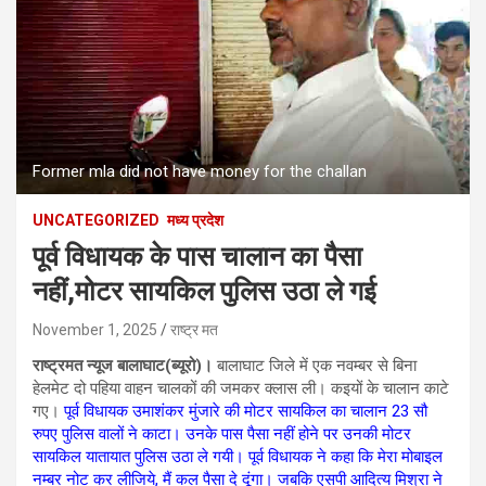
Former mla did not have money for the challan
UNCATEGORIZED
मध्य प्रदेश
पूर्व विधायक के पास चालान का पैसा
नहीं,मोटर सायकिल पुलिस उठा ले गई
November 1, 2025
राष्ट्र मत
राष्ट्रमत न्यूज बालाघाट(ब्यूरो)।
बालाघाट जिले में एक नवम्बर से बिना
हेलमेट दो पहिया वाहन चालकों की जमकर क्लास ली। कइयों के चालान काटे
गए।
पूर्व विधायक उमाशंकर मुंजारे की मोटर सायकिल का चालान 23 सौ
रुपए पुलिस वालों ने काटा। उनके पास पैसा नहीं होने पर उनकी मोटर
सायकिल यातायात पुलिस उठा ले गयी। पूर्व विधायक ने कहा कि मेरा मोबाइल
नम्बर नोट कर लीजिये, मैं कल पैसा दे दूंगा। जबकि एसपी आदित्य मिश्रा ने