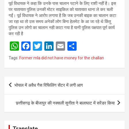
पूर्व विधायक ने कहा कि उनके पास चालान पटाने के लिए राशी नहीं है। इस
पर यातायात पुलिस उनकी मोटर साइकिल को यातायात थाना ले कर चली
गईं। पूर्व विधायक ने आरोप लगाया है कि जब उनकी बाइक का चालान कटा
जा रहा था तो उस समय अनेकों लोग बिना हेलमेट के आ जा रहे थे किंतु
पुलिस उन लोगो का चालान नही काटा गया है यानी पुलिस पक्षपात पूर्ण कार्य
कर रही है
W
F
T
Li
E
S
h
a
wi
n
m
h
Tags:
Former mla did not have money for the challan
at
ce
tt
ke
ail
ar
s
b
er
dI
e
Post
A
o
n
भोपाल में अवैध गैस रिफिलिंग सेंटर में लगी आग
navigation
p
o
p
k
छत्तीसगढ़ के बीजापुर की नक्सली सुनीता ने बालाघाट में सरेंडर किया
Translate