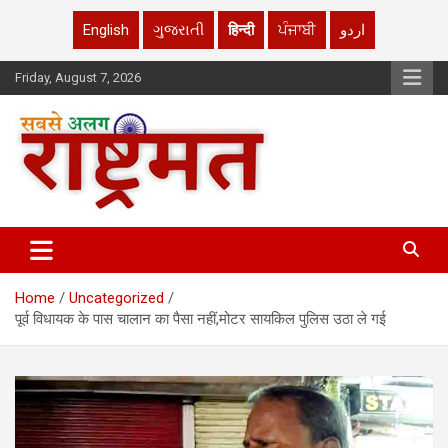
English
ગુજરાતી
हिन्दी
ਪੰਜਾਬੀ
اردو
Skip
Friday, August 7, 2026
to
content
rashtrmat.com
rashtrmat.com
Home
Uncategorized
पूर्व विधायक के पास चालान का पैसा नहीं,मोटर सायकिल पुलिस उठा ले गई