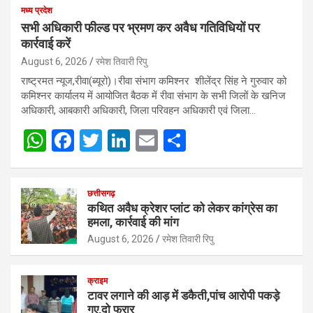
मध्य प्रदेश
सभी अधिकारी फील्ड पर भ्रमण कर अवैध गतिविधियों पर
कार्रवाई करें
August 6, 2026
रमेश तिवारी रिपु
राष्ट्रमत न्यूज,रीवा(ब्यूरो)।रीवा संभाग कमिश्नर शीलेंद्र सिंह ने गुरुवार को
कमिश्नर कार्यालय में आयोजित बैठक में रीवा संभाग के सभी जिलों के खनिज
अधिकारी, आबकारी अधिकारी, जिला परिवहन अधिकारी एवं जिला…
W
F
T
Li
E
S
h
a
wi
n
m
h
at
ce
tt
ke
ail
ar
छत्तीसगढ़
s
b
er
dI
e
कथित अवैध क्रेशर प्लांट को लेकर कांग्रेस का
हमला, कार्रवाई की मांग
A
o
n
August 6, 2026
रमेश तिवारी रिपु
p
o
p
k
क्राइम
टावर लगाने की आड़ में डकैती,पांच आरोपी पकड़े
गए,दो फरार