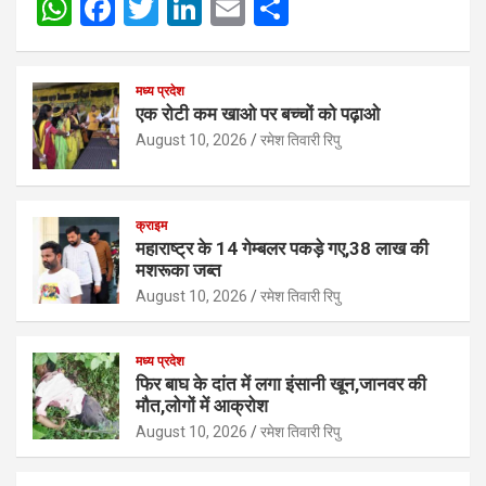
W
F
T
Li
E
S
h
a
wi
n
m
h
at
ce
tt
ke
ail
ar
मध्य प्रदेश
s
b
er
dI
e
एक रोटी कम खाओ पर बच्चों को पढ़ाओ
A
o
n
August 10, 2026
रमेश तिवारी रिपु
p
o
p
k
क्राइम
महाराष्ट्र के 14 गेम्बलर पकड़े गए,38 लाख की
मशरूका जब्त
August 10, 2026
रमेश तिवारी रिपु
मध्य प्रदेश
फिर बाघ के दांत में लगा इंसानी खून,जानवर की
मौत,लोगों में आक्रोश
August 10, 2026
रमेश तिवारी रिपु