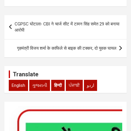
at
ce
tt
ke
ail
ar
s
b
er
dI
e
Post
A
o
n
CGPSC घोटालाः CBI ने चार्ज सीट में टामन सिंह समेत 29 को बनाया
navigation
p
o
आरोपी
p
k
गृहमंत्री विजय शर्मा के काफिले से बाइक की टक्कर, दो युवक घायल
Translate
English
ગુજરાતી
हिन्दी
ਪੰਜਾਬੀ
اردو