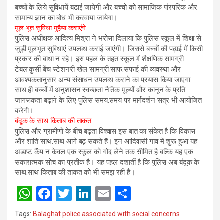
बच्चों के लिये सुविधायें बढाई जायेगी और बच्चो को सामाजिक पांरपरिक और
सामान्य ज्ञान का बोध भी करवाया जायेगा।
मूल भूत सुविधा मुहैया कराएंगे
पुलिस अधीक्षक आदित्य मिश्रा ने भरोसा दिलाया कि पुलिस स्कूल में शिक्षा से
जुड़ी मूलभूत सुविधाएं उपलब्ध कराई जाएंगी। जिससे बच्चों की पढ़ाई में किसी
प्रकार की बाधा न रहे। इस पहल के तहत स्कूल में शैक्षणिक सामग्री
टेबल.कुर्सी बेंच स्टेशनरी खेल सामग्री साफ.सफाई की व्यवस्था और
आवश्यकतानुसार अन्य संसाधन उपलब्ध कराने का प्रयास किया जाएगा।
साथ ही बच्चों में अनुशासन स्वच्छता नैतिक मूल्यों और कानून के प्रति
जागरूकता बढ़ाने के लिए पुलिस समय.समय पर मार्गदर्शन सत्र भी आयोजित
करेगी।
बंदूक के साथ किताब की ताकत
पुलिस और ग्रामीणों के बीच बढ़ता विश्वास इस बात का संकेत है कि विकास
और शांति साथ.साथ आगे बढ़ सकते हैं। इन आदिवासी गांव में शुरू हुआ यह
अडाप्ट कैंप न केवल एक स्कूल को गोद लेने तक सीमित है बल्कि यह एक
सकारात्मक सोच का प्रतीक है। यह पहल दशार्ती है कि पुलिस अब बंदूक के
साथ.साथ किताब की ताकत को भी समझ रही है।
W
F
T
Li
E
S
h
a
wi
n
m
h
Tags:
Balaghat police associated with social concerns