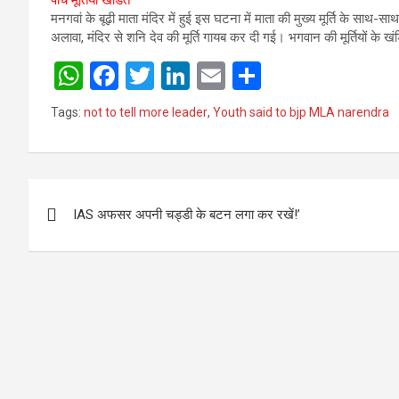
पांच मूर्तियां खंडित
मनगवां के बूढ़ी माता मंदिर में हुई इस घटना में माता की मुख्य मूर्ति के साथ-
अलावा, मंदिर से शनि देव की मूर्ति गायब कर दी गई। भगवान की मूर्तियों के 
W
F
T
Li
E
S
h
a
wi
n
m
h
Tags:
not to tell more leader
,
Youth said to bjp MLA narendra
at
ce
tt
ke
ail
ar
s
b
er
dI
e
A
o
n
Post
p
o
IAS अफसर अपनी चड्डी के बटन लगा कर रखें!’
navigation
p
k