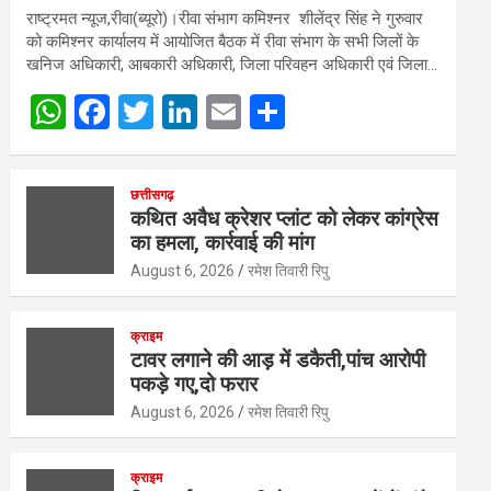
राष्ट्रमत न्यूज,रीवा(ब्यूरो)।रीवा संभाग कमिश्नर शीलेंद्र सिंह ने गुरुवार
को कमिश्नर कार्यालय में आयोजित बैठक में रीवा संभाग के सभी जिलों के
खनिज अधिकारी, आबकारी अधिकारी, जिला परिवहन अधिकारी एवं जिला…
W
F
T
Li
E
S
h
a
wi
n
m
h
at
ce
tt
ke
ail
ar
छत्तीसगढ़
s
b
er
dI
e
कथित अवैध क्रेशर प्लांट को लेकर कांग्रेस
का हमला, कार्रवाई की मांग
A
o
n
August 6, 2026
रमेश तिवारी रिपु
p
o
p
k
क्राइम
टावर लगाने की आड़ में डकैती,पांच आरोपी
पकड़े गए,दो फरार
August 6, 2026
रमेश तिवारी रिपु
क्राइम