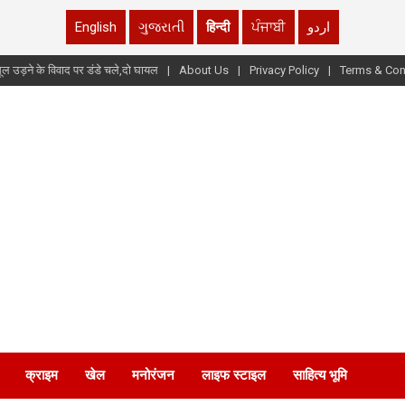
English
ગુજરાતી
हिन्दी
ਪੰਜਾਬੀ
اردو
ूल उड़ने के विवाद पर डंडे चले,दो घायल
About Us
Privacy Policy
Terms & Con
क्राइम
खेल
मनोरंजन
लाइफ स्टाइल
साहित्य भूमि