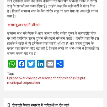
नेता प्रतिपक्ष विवाद को लेकर वर्तमान नेता प्रतिपक्ष आकाश तिवारी ने संदीप
साहू के सवालों का जवाब दिया है। उन्होंने कहा कि, मुझे पार्टी ने मौका दिया
है। पिछली सामान्य सभा के लिए संदीप साहू को चुना गया था, अब मुझे बनाया
गया है।
शराब दुकान हटाने की मांग
सामान्य सभा की बैठक में आज भाजपा पार्षद राजेश गुप्ता ने खमारडीह चौक
पर बनी प्रीमियम शराब दुकान को हटाने की मांग उठाई। उन्होंने कहा कि इस
इलाके में पहले से ही ट्रैफिक दबाव काफी अधिक है, और शराब दुकान के
कारण यहां रोजाना भीड़ बढ़ रही है, जिससे लोगों को आने-जाने में दिक्कतों का
सामना करना पड़ रहा है।
W
F
T
Li
E
S
h
a
wi
n
m
h
Tags:
at
ce
tt
ke
ail
ar
Uproae over change of leader of opposition in raipur
municipal corporation
s
b
er
dI
e
A
o
n
p
o
Post
दीपावली मिलन समारोह में कविताओं के दीप जले