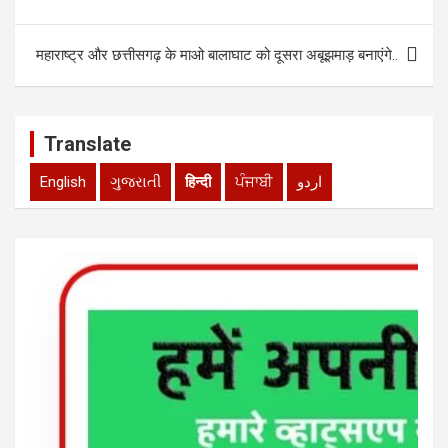
p
k
navigation
महाराष्ट्र और छत्तीसगढ़ के माओ बालाघाट को दूसरा अबूझमाड़ बनाएंगे..
Translate
English
ગુજરાતી
हिन्दी
ਪੰਜਾਬੀ
اردو