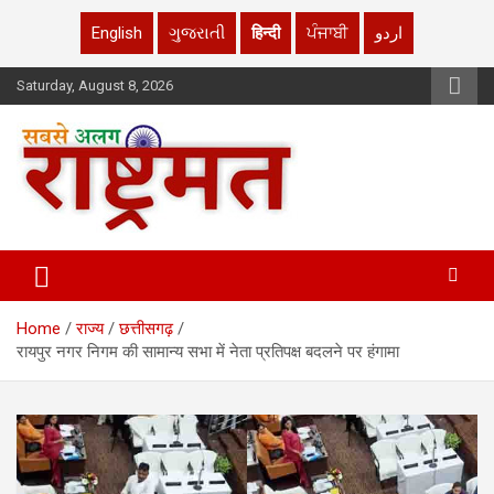
English
ગુજરાતી
हिन्दी
ਪੰਜਾਬੀ
اردو
Skip
Saturday, August 8, 2026
to
content
rashtrmat.com
rashtrmat.com
Home
राज्य
छत्तीसगढ़
रायपुर नगर निगम की सामान्य सभा में नेता प्रतिपक्ष बदलने पर हंगामा