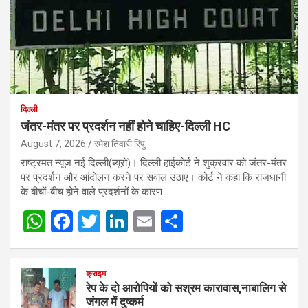
दिल्ली
जंतर-मंतर पर प्रदर्शन नहीं होने चाहिए-दिल्ली HC
August 7, 2026
रमेश तिवारी रिपु
राष्ट्रमत न्यूज नई दिल्ली(ब्यूरो)। दिल्ली हाईकोर्ट ने शुक्रवार को जंतर-मंतर
पर प्रदर्शन और आंदोलन करने पर सवाल उठाए। कोर्ट ने कहा कि राजधानी
के बीचों-बीच होने वाले प्रदर्शनों के कारण…
W
F
T
Li
E
S
h
a
wi
n
m
h
at
ce
tt
ke
ail
ar
क्राइम
s
b
er
dI
e
रेप के दो आरोपियों को सश्रम कारावास,नाबालिग से
जंगल में दुष्कर्म