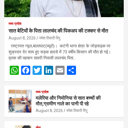
मध्य प्रदेश
सात बेटियों के पिता लालचंद की पिकअप की टक्कर से मौत
August 8, 2026
रमेश तिवारी रिपु
राष्ट्रमत न्यूज,बालाघाट(ब्यूरो)। कटंगी थाना क्षेत्र के जोड़सड़क पर
शुक्रवार देर शाम हुए सड़क हादसे में 73 वर्षीय किसान की मौत हो गई।
मृतक की पहचान सावरी निवासी लालचंद पिता…
W
F
T
Li
E
S
h
a
wi
n
m
h
at
ce
tt
ke
ail
ar
मध्य प्रदेश
s
b
er
dI
e
मलेरिया और निमोनिया से सात बच्चों की
मौत,ग्रामीण नाले का पानी पी रहे
A
o
n
August 8, 2026
रमेश तिवारी रिपु
p
o
p
k
खेल