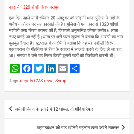
कार से 1320 शीशी सिरप बरामद
एक दिन पहले यानी रविवार 20 अक्टूबर को सोहागी थाना पुलिस ने नशे के
अवैध कारोबार पर यह कार्रवाई की है। पुलिस ने एक कार से 1320 शीशी
नशीली कफ सिरप बरामद की है, जिसकी अनुमानित कीमत करीब 6 लाख
रुपए बताई जा रही है।थाना प्रभारी पवन शुक्ला ने बताया कि आरोपी का नाम
बुलबुल रैदास है। पूछताछ में आरोपी ने बताया कि वह यह नशीली सिरप
प्रयागराज के गौहनिया से रीवा के रतहरा में सप्लाई करने के लिए ले जा रहा
था। रतहरा में उसे यह सिरप किसी दूसरी पार्टी को डिलीवरी करनी थी।
W
F
T
Li
E
S
h
a
wi
n
m
h
Tags:
deputy CMS rewa
,
Syrup
at
ce
tt
ke
ail
ar
s
b
er
dI
e
Post
A
o
n
जमीनी विवाद के झगड़े में 12 घायल, दो गोंदिया रेफर
navigation
p
o
p
k
महागठबंधन की गांठ खोलेंगे गहलोत,खत्म करेंगे तकरार