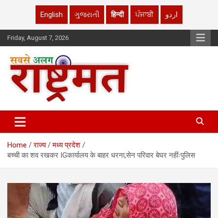
English
ગુજરાતી
हिन्दी
ਪੰਜਾਬੀ
اردو
Skip
Friday, August 7, 2026
to
content
rashtrmat.com
rashtrmat.com
Home
राज्य
मध्य प्रदेश
बच्ची का शव रखकर IGकार्यालय के बाहर धरना,सेन परिवार बेघर नहींःपुलिस