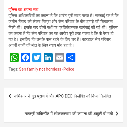
पुलिस का अपना सच
पुलिस अधिकारियों का कहना है कि आरोप पूरी तरह गलत है।सच्चाई यह है कि
जमीन विवाद को लेकर मिश्रा और सेन परिवार के बीच झगड़े की शिकायत
मिली थी। इसके बाद दोनों पक्षों पर प्रतिबंधात्मक कार्रवाई की गई थी। पुलिस
का कहना है कि सेन परिवार का यह आरोप पूरी तरह गलत है कि वो बेघर हो
गए है। इसलिए कि उनके पास रहने के लिए घर है।बहरहाल सेन परिवार
अपनी बच्ची की मौत के लिए न्याय मांग रहा है।
W
F
T
Li
E
S
h
a
wi
n
m
h
Tags:
Sen family not homless -Police
at
ce
tt
ke
ail
ar
s
b
er
dI
e
Post
A
o
n
कमिश्नर ने गुढ़ प्राचार्य और APC DEO निलंबित को किया निलंबित
navigation
p
o
p
k
गायत्री शक्तिपीठ में लोककल्याण की कामना की आहूती दी गयी