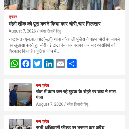
क्राइम
मंहगे शौक को पूरा करने किया कार चोरी,चार गिरफ्तार
August 7, 2026
रमेश तिवारी रिपु
राष्ट्रमत न्यूज,बालाघाट(ब्यूरो) थाना कोतवाली पुलिस ने वाहन चोरी के मामले
का खुलासा करते हुए चोरी गई टाटा पंच कार बरामद कर चार आरोपियों को
गिरफ्तार किया है। पुलिस जांच में…
W
F
T
Li
E
S
h
a
wi
n
m
h
at
ce
tt
ke
ail
ar
मध्य प्रदेश
s
b
er
dI
e
खेत में काम कर रहे युवक के चेहरे पर बाघ ने मारा
पंजा
A
o
n
August 7, 2026
रमेश तिवारी रिपु
p
o
p
k
मध्य प्रदेश
सभी अधिकारी फील्ड पर भ्रमण कर अवैध