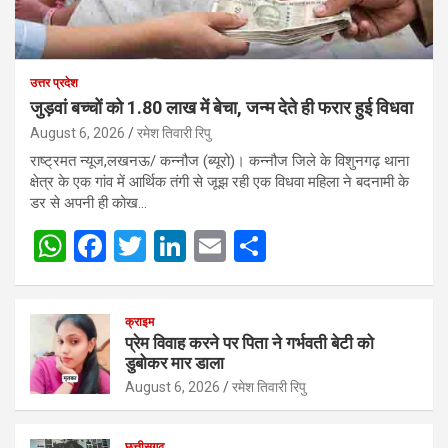
उत्तर प्रदेश
जुड़वां बच्चों को 1.80 लाख में बेचा, जन्म देते ही फरार हुई विधवा
August 6, 2026
रमेश तिवारी रिपु
राष्ट्रमत न्यूज,लखनऊ/ कन्नौज (ब्यूरो)। कन्नौज जिले के विशुनगढ़ थाना
क्षेत्र के एक गांव में आर्थिक तंगी से जूझ रही एक विधवा महिला ने बदनामी के
डर से अपनी ही कोख…
W
F
T
Li
E
S
h
a
wi
n
m
h
at
ce
tt
ke
ail
ar
क्राइम
s
b
er
dI
e
प्रेम विवाह करने पर पिता ने गर्भवती बेटी को
डुबोकर मार डाला
A
o
n
August 6, 2026
रमेश तिवारी रिपु
p
o
p
k
छत्तीसगढ़