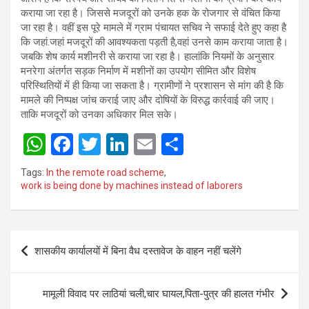
कराया जा रहा है। जिससे मजदूरों को उनके हक के रोजगार से वंचित किया
जा रहा है। वहीं इस पूरे मामले में ग्राम पंचायत सचिव ने सफाई देते हुए कहा है
कि जहां.जहां मजदूरों की आवश्यकता पड़ती है,वहां उनसे काम कराया जाता है।
जबकि शेष कार्य मशीनरी से कराया जा रहा है। हालांकि नियमों के अनुसार
मनरेगा अंतर्गत सड़क निर्माण में मशीनों का उपयोग सीमित और विशेष
परिस्थितियों में ही किया जा सकता है। ग्रामीणों ने प्रशासन से मांग की है कि
मामले की निष्पक्ष जांच कराई जाए और दोषियों के विरुद्ध कार्रवाई की जाए।
ताकि मजदूरों को उनका अधिकार मिल सके।
W
F
T
Li
E
S
h
a
wi
n
m
h
Tags:
In the remote road scheme
,
at
ce
tt
ke
ail
ar
work is being done by machines instead of laborers
s
b
er
dI
e
A
o
n
Post
p
o
शासकीय कार्यालयों में बिना वैध दस्तावेज के वाहन नहीं चलेंगे
navigation
p
k
मामूली विवाद पर लाठियां चली,चार घायल,पिता-पुत्र की हालत गंभीर