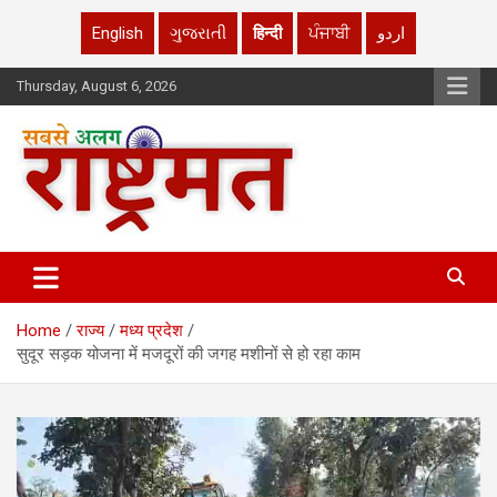
English
ગુજરાતી
हिन्दी
ਪੰਜਾਬੀ
اردو
Skip
Thursday, August 6, 2026
to
content
rashtrmat.com
rashtrmat.com
Home
राज्य
मध्य प्रदेश
सुदूर सड़क योजना में मजदूरों की जगह मशीनों से हो रहा काम