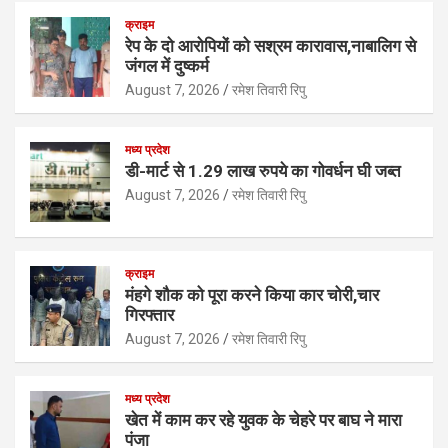
at
ce
tt
ke
ail
ar
क्राइम
s
b
er
dI
e
रेप के दो आरोपियों को सश्रम कारावास,नाबालिग से
जंगल में दुष्कर्म
A
o
n
August 7, 2026
रमेश तिवारी रिपु
p
o
p
k
मध्य प्रदेश
डी-मार्ट से 1.29 लाख रुपये का गोवर्धन घी जब्त
August 7, 2026
रमेश तिवारी रिपु
क्राइम
मंहगे शौक को पूरा करने किया कार चोरी,चार
गिरफ्तार
August 7, 2026
रमेश तिवारी रिपु
मध्य प्रदेश
खेत में काम कर रहे युवक के चेहरे पर बाघ ने मारा
पंजा