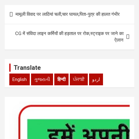
s
b
er
dI
e
Post
A
o
n
मामूली विवाद पर लाठियां चली,चार घायल,पिता-पुत्र की हालत गंभीर
navigation
p
o
p
k
CG में संविदा लाइन कर्मियों की हड़ताल पर रोक,स्ट्राइक पर जाने का
ऐलान
Translate
English
ગુજરાતી
हिन्दी
ਪੰਜਾਬੀ
اردو