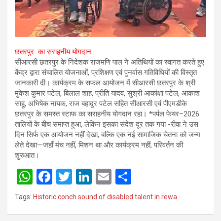
छतरपुर का सराहनीय योगदान
सीआरसी छतरपुर के निदेशक राजमणि पाल ने अतिथियों का स्वागत करते हुए
केंद्र द्वारा संचालित योजनाओं, प्रशिक्षण एवं पुनर्वास गतिविधियों की विस्तृत
जानकारी दी। कार्यक्रम के सफल आयोजन में सीआरसी छतरपुर के श्री
मुकेश कुमार पटेल, बिलाल शाह, प्रीति यादव, सुश्री आकांक्षा पटेल, आकाश
साहू, अभिषेक नायक, राज बहादुर पटेल सहित सीआरसी एवं पीएमडीके
छतरपुर के समस्त स्टाफ का सराहनीय योगदान रहा। *पर्पल फेयर–2026
तालियों के बीच समाप्त हुआ, लेकिन इसका संदेश दूर तक गया -रीवा ने उस
दिन सिर्फ एक आयोजन नहीं देखा, बल्कि एक नई सामाजिक चेतना को जन्म
लेते देखा—जहाँ मंच नहीं, मिशन था और कार्यक्रम नहीं, परिवर्तन की
शुरुआत।
W
F
T
Li
E
S
h
a
wi
n
m
h
Tags:
Historic conch sound of disabled talent in rewa
at
ce
tt
ke
ail
ar