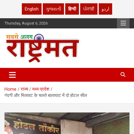
English
ગુજરાતી
हिन्दी
ਪੰਜਾਬੀ
اردو
Skip
Thursday, August 6, 2026
to
content
rashtrmat.com
rashtrmat.com
Home
राज्य
मध्य प्रदेश
गंदगी और मिलावट के चलते बालाघाट में दो होटल सील