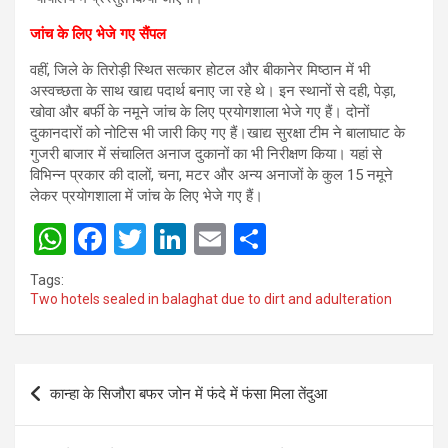
जांच के लिए भेजे गए सैंपल
वहीं, जिले के तिरोड़ी स्थित सत्कार होटल और बीकानेर मिष्ठान में भी
अस्वच्छता के साथ खाद्य पदार्थ बनाए जा रहे थे। इन स्थानों से दही, पेड़ा,
खोवा और बर्फी के नमूने जांच के लिए प्रयोगशाला भेजे गए हैं। दोनों
दुकानदारों को नोटिस भी जारी किए गए हैं।खाद्य सुरक्षा टीम ने बालाघाट के
गुजरी बाजार में संचालित अनाज दुकानों का भी निरीक्षण किया। यहां से
विभिन्न प्रकार की दालों, चना, मटर और अन्य अनाजों के कुल 15 नमूने
लेकर प्रयोगशाला में जांच के लिए भेजे गए हैं।
W
F
T
Li
E
S
h
a
wi
n
m
h
Tags:
at
ce
tt
ke
ail
ar
Two hotels sealed in balaghat due to dirt and adulteration
s
b
er
dI
e
A
o
n
Post
p
o
कान्हा के सिजौरा बफर जोन में फंदे में फंसा मिला तेंदुआ
navigation
p
k