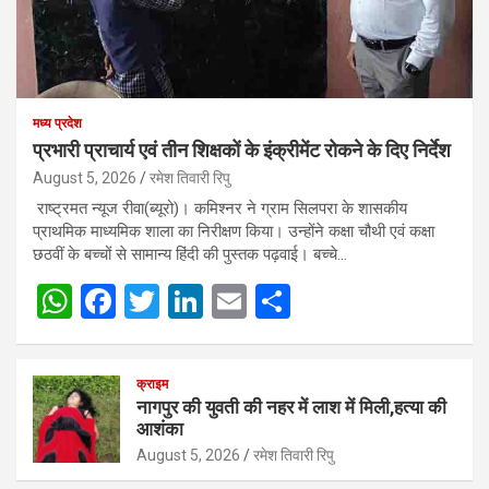
मध्य प्रदेश
प्रभारी प्राचार्य एवं तीन शिक्षकों के इंक्रीमेंट रोकने के दिए निर्देश
August 5, 2026
रमेश तिवारी रिपु
राष्ट्रमत न्यूज रीवा(ब्यूरो)। कमिश्नर ने ग्राम सिलपरा के शासकीय
प्राथमिक माध्यमिक शाला का निरीक्षण किया। उन्होंने कक्षा चौथी एवं कक्षा
छठवीं के बच्चों से सामान्य हिंदी की पुस्तक पढ़वाई। बच्चे…
W
F
T
Li
E
S
h
a
wi
n
m
h
at
ce
tt
ke
ail
ar
क्राइम
s
b
er
dI
e
नागपुर की युवती की नहर में लाश में मिली,हत्या की
आशंका
A
o
n
August 5, 2026
रमेश तिवारी रिपु
p
o