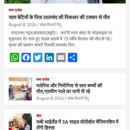
मध्य प्रदेश
सात बेटियों के पिता लालचंद की पिकअप की टक्कर से मौत
August 8, 2026
रमेश तिवारी रिपु
राष्ट्रमत न्यूज,बालाघाट(ब्यूरो)। कटंगी थाना क्षेत्र के जोड़सड़क पर
शुक्रवार देर शाम हुए सड़क हादसे में 73 वर्षीय किसान की मौत हो गई।
मृतक की पहचान सावरी निवासी लालचंद पिता…
W
F
T
Li
E
S
h
a
wi
n
m
h
at
ce
tt
ke
ail
ar
मध्य प्रदेश
s
b
er
dI
e
मलेरिया और निमोनिया से सात बच्चों की
मौत,ग्रामीण नाले का पानी पी रहे
A
o
n
August 8, 2026
रमेश तिवारी रिपु
p
o
p
k
खेल
रूबी थाईलैंड में 3A साइड वॉलीबॉल चैंपियनशिप में
लेंगी हिस्सा