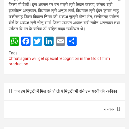
फिल्म भी देखी।इस अवसर पर वन मंत्री श्री केदार कश्यप, सांसद श्री
बृजमोहन अग्रवाल, विधायक श्री अनुज शर्मा, विधायक श्री इंद्र कुमार साहू,
छत्तीसगढ़ फिल्म विकास निगम की अध्यक्ष सुश्री मोना सेन, छत्तीसगढ़ पर्यटन
बोर्ड के अध्यक्ष श्री नीलू शर्मा, जिला पंचायत अध्यक्ष श्री नवीन अग्रवाल तथा
पर्यटन विभाग के सचिव डॉ. रोहित यादव उपस्थित थे।
W
F
T
Li
E
S
h
a
wi
n
m
h
Tags:
at
ce
tt
ke
ail
ar
Chhatisgarh will get special recognition in the fild of filim
production
s
b
er
dI
e
A
o
n
p
o
Post
जब हम मिट्टी में मिल रहे हो तो ये मिट्टी भी रोये इस धरती की -रुबिका
p
k
navigation
संस्कार