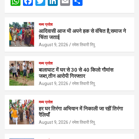
W
F
T
Li
E
S
h
a
wi
n
m
h
at
ce
tt
ke
ail
ar
मध्य प्रदेश
s
b
er
dI
e
आदिवासी आज भी अपने हक से वंचित है,समाज ने
चिंता जताई
A
o
n
August 9, 2026
रमेश तिवारी रिपु
p
o
p
k
मध्य प्रदेश
बालाघाट में घर से 30 से 40 किलो गौमांस
जब्त,तीन आरोपी गिरफ्तार
August 9, 2026
रमेश तिवारी रिपु
मध्य प्रदेश
हर घर तिरंगा अभियान में निकाली जा रहीं तिरंगा
रैलियाँ
August 9, 2026
रमेश तिवारी रिपु