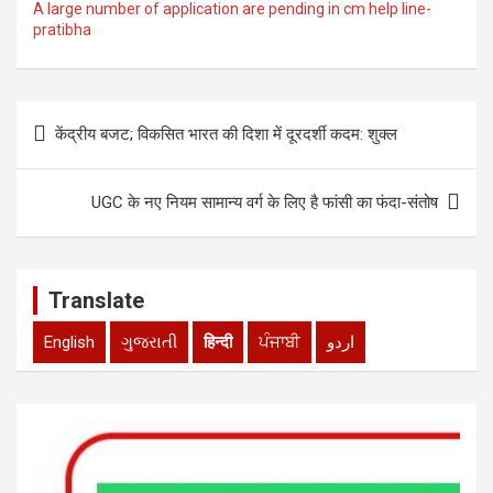
at
ce
tt
ke
ail
ar
A large number of application are pending in cm help line-
pratibha
s
b
er
dI
e
A
o
n
p
o
Post
केंद्रीय बजट; विकसित भारत की दिशा में दूरदर्शी कदम: शुक्ल
p
k
navigation
UGC के नए नियम सामान्य वर्ग के लिए है फांसी का फंदा-संतोष
Translate
English
ગુજરાતી
हिन्दी
ਪੰਜਾਬੀ
اردو