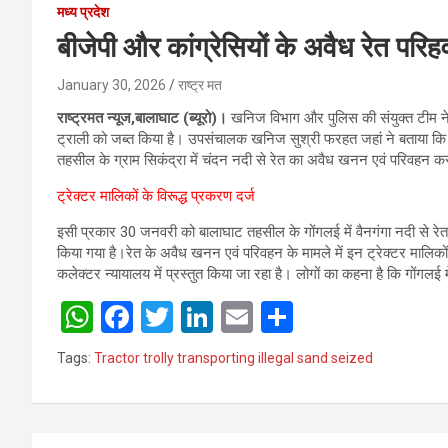
मध्य प्रदेश
बीजेपी और कांग्रेसियों के अवैध रेत परिह
January 30, 2026
राष्ट्र मत
राष्ट्रमत न्यूज,बालाघाट (ब्यूरो)।
खनिज विभाग और पुलिस की संयुक्त टीम नेग
ट्राली को जब्त किया है। उपसंचालक खनिज सुश्री फरहत जहां ने बताया क
तहसील के ग्राम सिकंद्रा में चंदन नदी से रेत का अवैध खनन एवं परिवहन करत
ट्रेक्टर मालिकों के विरूद्ध प्रकरण दर्ज
इसी प्रकार 30 जनवरी को बालाघाट तहसील के गोंगलई में वैनगंगा नदी से रे
किया गया है।रेत के अवैध खनन एवं परिवहन के मामले में इन ट्रेक्टर मालिको
कलेक्टर न्यायालय में प्रस्तुत किया जा रहा है। लोगों का कहना है कि गोंगलई मे
W
F
T
Li
E
S
h
a
wi
n
m
h
Tags:
Tractor trolly transporting illegal sand seized
at
ce
tt
ke
ail
ar
s
b
er
dI
e
A
o
n