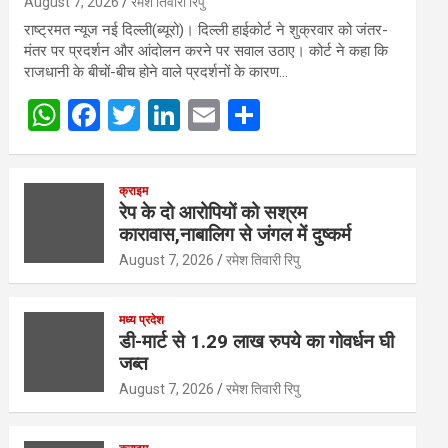
August 7, 2026
रमेश तिवारी रिपु
राष्ट्रमत न्यूज नई दिल्ली(ब्यूरो)। दिल्ली हाईकोर्ट ने शुक्रवार को जंतर-
मंतर पर प्रदर्शन और आंदोलन करने पर सवाल उठाए। कोर्ट ने कहा कि
राजधानी के बीचों-बीच होने वाले प्रदर्शनों के कारण…
W
F
T
Li
E
S
h
a
wi
n
m
h
at
ce
tt
ke
ail
ar
क्राइम
s
b
er
dI
e
रेप के दो आरोपियों को सश्रम
कारावास,नाबालिग से जंगल में दुष्कर्म
A
o
n
August 7, 2026
रमेश तिवारी रिपु
p
o
p
k
मध्य प्रदेश
डी-मार्ट से 1.29 लाख रुपये का गोवर्धन घी
जब्त
August 7, 2026
रमेश तिवारी रिपु