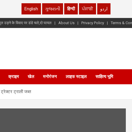
English
ગુજરાતી
हिन्दी
ਪੰਜਾਬੀ
اردو
ूल उड़ने के विवाद पर डंडे चले,दो घायल
About Us
Privacy Policy
Terms & Con
क्राइम
खेल
मनोरंजन
लाइफ स्टाइल
साहित्य भूमि
ट्रेक्टर ट्राली जब्त