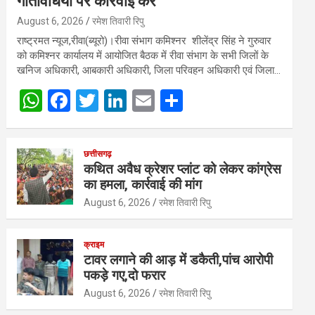
गतिविधियों पर कार्रवाई करें
August 6, 2026
रमेश तिवारी रिपु
राष्ट्रमत न्यूज,रीवा(ब्यूरो)।रीवा संभाग कमिश्नर शीलेंद्र सिंह ने गुरुवार
को कमिश्नर कार्यालय में आयोजित बैठक में रीवा संभाग के सभी जिलों के
खनिज अधिकारी, आबकारी अधिकारी, जिला परिवहन अधिकारी एवं जिला…
W
F
T
Li
E
S
h
a
wi
n
m
h
at
ce
tt
ke
ail
ar
छत्तीसगढ़
s
b
er
dI
e
कथित अवैध क्रेशर प्लांट को लेकर कांग्रेस
का हमला, कार्रवाई की मांग
A
o
n
August 6, 2026
रमेश तिवारी रिपु
p
o
p
k
क्राइम
टावर लगाने की आड़ में डकैती,पांच आरोपी
पकड़े गए,दो फरार
August 6, 2026
रमेश तिवारी रिपु