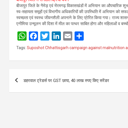
बीजापुर जिले के नैमेड़ एवं भैरमगढ़ विकासखंडों में अभियान का औपचारिक शुभार
स्व-सहायता समूहों एवं विभागीय अधिकारियों की उपस्थिति में अभियान को स
स्वच्छता एवं स्वस्थ जीवनशैली अपनाने के लिए प्रेरित किया गया। राज्य शासन 
एनीमिया उन्मूलन की दिशा में मील का पत्थर साबित होगा और महिलाओं व बच्चों 
W
F
T
Li
E
S
h
a
wi
n
m
h
Tags:
Suposhot Chhattisgarh campaign against malnutrition 
at
ce
tt
ke
ail
ar
s
b
er
dI
e
A
o
n
Post
p
o
डहरवाल ट्रेडर्स पर GST छापा, 40 लाख रुपए किए सरेंडर
navigation
p
k