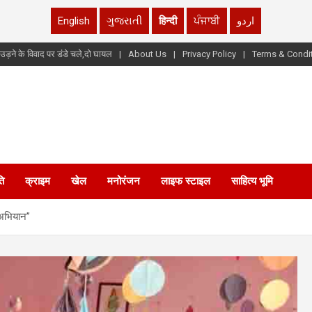
English
ગુજરાતી
हिन्दी
ਪੰਜਾਬੀ
اردو
उड़ने के विवाद पर डंडे चले,दो घायल
About Us
Privacy Policy
Terms & Condi
ि
क्राइम
खेल
मनोरंजन
लाइफ स्टाइल
साहित्य भूमि
 अभियान”