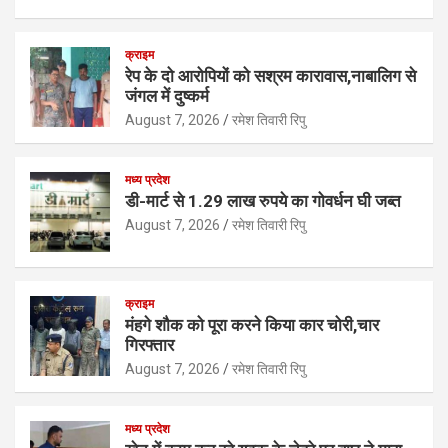
h
a
wi
n
m
h
at
ce
tt
ke
ail
ar
क्राइम
s
b
er
dI
e
रेप के दो आरोपियों को सश्रम कारावास,नाबालिग से
जंगल में दुष्कर्म
A
o
n
August 7, 2026
रमेश तिवारी रिपु
p
o
p
k
मध्य प्रदेश
डी-मार्ट से 1.29 लाख रुपये का गोवर्धन घी जब्त
August 7, 2026
रमेश तिवारी रिपु
क्राइम
मंहगे शौक को पूरा करने किया कार चोरी,चार
गिरफ्तार
August 7, 2026
रमेश तिवारी रिपु
मध्य प्रदेश