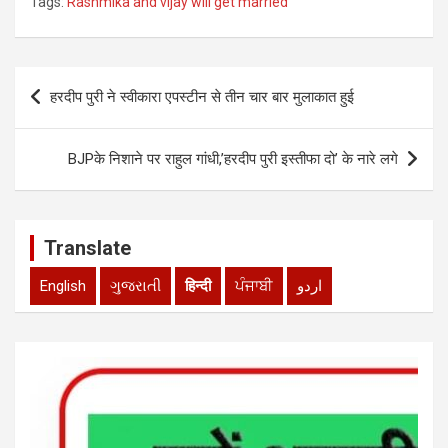
Tags:
Rashmika and vijay will get married
at
ce
tt
ke
ail
ar
s
b
er
dI
e
Post
A
o
n
हरदीप पुरी ने स्वीकारा एपस्टीन से तीन चार बार मुलाकात हुई
navigation
p
o
p
k
BJPके निशाने पर राहुल गांधी,’हरदीप पुरी इस्तीफा दो’ के नारे लगे
Translate
English
ગુજરાતી
हिन्दी
ਪੰਜਾਬੀ
اردو