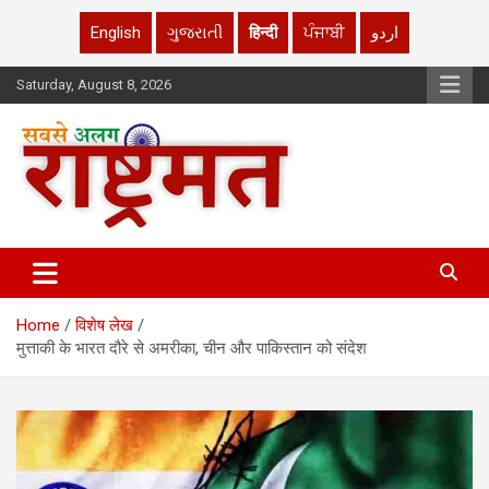
English
ગુજરાતી
हिन्दी
ਪੰਜਾਬੀ
اردو
Skip
Saturday, August 8, 2026
to
content
rashtrmat.com
rashtrmat.com
Home
विशेष लेख
मुत्ताकी के भारत दौरे से अमरीका, चीन और पाकिस्तान को संदेश