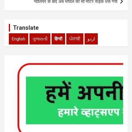
ग्वालियर के बाद अब भोपाल की सौ मीटर सड़क धस गयी
Translate
English
ગુજરાતી
हिन्दी
ਪੰਜਾਬੀ
اردو