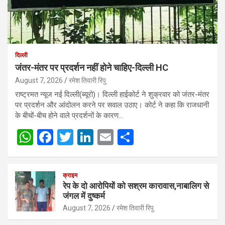
दिल्ली
जंतर-मंतर पर प्रदर्शन नहीं होने चाहिए-दिल्ली HC
August 7, 2026
रमेश तिवारी रिपु
राष्ट्रमत न्यूज नई दिल्ली(ब्यूरो)। दिल्ली हाईकोर्ट ने शुक्रवार को जंतर-मंतर
पर प्रदर्शन और आंदोलन करने पर सवाल उठाए। कोर्ट ने कहा कि राजधानी
के बीचों-बीच होने वाले प्रदर्शनों के कारण…
W
F
T
Li
E
S
h
a
wi
n
m
h
at
ce
tt
ke
ail
ar
क्राइम
s
b
er
dI
e
रेप के दो आरोपियों को सश्रम कारावास,नाबालिग से
जंगल में दुष्कर्म
A
o
n
August 7, 2026
रमेश तिवारी रिपु
p
o