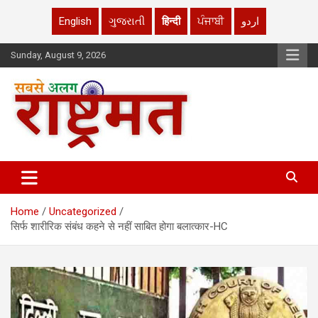
English
ગુજરાતી
हिन्दी
ਪੰਜਾਬੀ
اردو
Skip
Sunday, August 9, 2026
to
content
rashtrmat.com
rashtrmat.com
Home
Uncategorized
सिर्फ शारीरिक संबंध कहने से नहीं साबित होगा बलात्कार-HC