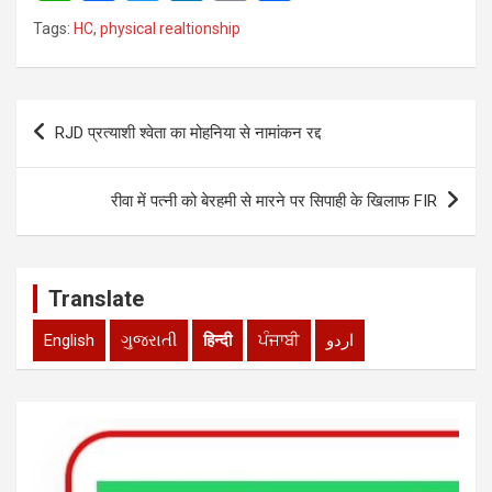
h
a
wi
n
m
h
Tags:
HC
,
physical realtionship
at
ce
tt
ke
ail
ar
s
b
er
dI
e
Post
A
o
n
RJD प्रत्याशी श्वेता का मोहनिया से नामांकन रद्द
navigation
p
o
p
k
रीवा में पत्नी को बेरहमी से मारने पर सिपाही के खिलाफ FIR
Translate
English
ગુજરાતી
हिन्दी
ਪੰਜਾਬੀ
اردو