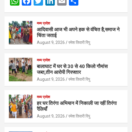
W
F
T
Li
E
S
h
a
wi
n
m
h
at
ce
tt
ke
ail
ar
मध्य प्रदेश
s
b
er
dI
e
आदिवासी आज भी अपने हक से वंचित है,समाज ने
चिंता जताई
A
o
n
August 9, 2026
रमेश तिवारी रिपु
p
o
p
k
मध्य प्रदेश
बालाघाट में घर से 30 से 40 किलो गौमांस
जब्त,तीन आरोपी गिरफ्तार
August 9, 2026
रमेश तिवारी रिपु
मध्य प्रदेश
हर घर तिरंगा अभियान में निकाली जा रहीं तिरंगा
रैलियाँ
August 9, 2026
रमेश तिवारी रिपु