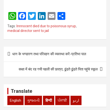
W
F
T
Li
E
S
h
a
wi
n
m
h
Tags:
Innnocent died due to poisonous syrup
,
at
ce
tt
ke
ail
ar
medical director sent to jail
s
b
er
dI
e
A
o
n
Post
p
o
धान के भण्डारण तथा परिवहन की व्यवस्था करें-प्रतिभा पाल
navigation
p
k
कक्षा में बंद रह गयी पहली की छात्रा, ढूंढते ढूंढते पिता पहुंचे स्कूल
Translate
English
ગુજરાતી
हिन्दी
ਪੰਜਾਬੀ
اردو