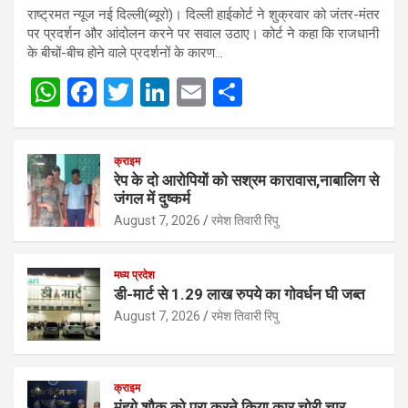
राष्ट्रमत न्यूज नई दिल्ली(ब्यूरो)। दिल्ली हाईकोर्ट ने शुक्रवार को जंतर-मंतर
पर प्रदर्शन और आंदोलन करने पर सवाल उठाए। कोर्ट ने कहा कि राजधानी
के बीचों-बीच होने वाले प्रदर्शनों के कारण…
W
F
T
Li
E
S
h
a
wi
n
m
h
at
ce
tt
ke
ail
ar
क्राइम
s
b
er
dI
e
रेप के दो आरोपियों को सश्रम कारावास,नाबालिग से
जंगल में दुष्कर्म
A
o
n
August 7, 2026
रमेश तिवारी रिपु
p
o
p
k
मध्य प्रदेश
डी-मार्ट से 1.29 लाख रुपये का गोवर्धन घी जब्त
August 7, 2026
रमेश तिवारी रिपु
क्राइम
मंहगे शौक को पूरा करने किया कार चोरी,चार