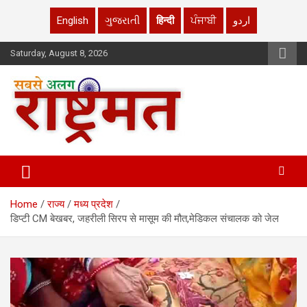
English
ગુજરાતી
हिन्दी
ਪੰਜਾਬੀ
اردو
Skip
Saturday, August 8, 2026
to
content
rashtrmat.com
rashtrmat.com
Home
राज्य
मध्य प्रदेश
डिप्टी CM बेखबर, जहरीली सिरप से मासूम की मौत,मेडिकल संचालक को जेल