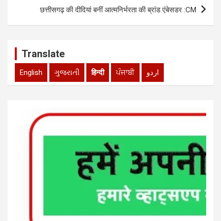
p
k
छत्तीसगढ़ की दीदियां बनीं आत्मनिर्भरता की ब्रांड एंबेसडर :CM
Translate
English
ગુજરાતી
हिन्दी
ਪੰਜਾਬੀ
اردو