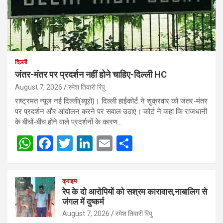
दिल्ली
जंतर-मंतर पर प्रदर्शन नहीं होने चाहिए-दिल्ली HC
August 7, 2026
रमेश तिवारी रिपु
राष्ट्रमत न्यूज नई दिल्ली(ब्यूरो)। दिल्ली हाईकोर्ट ने शुक्रवार को जंतर-मंतर
पर प्रदर्शन और आंदोलन करने पर सवाल उठाए। कोर्ट ने कहा कि राजधानी
के बीचों-बीच होने वाले प्रदर्शनों के कारण…
W
F
T
Li
E
S
h
a
wi
n
m
h
at
ce
tt
ke
ail
ar
क्राइम
s
b
er
dI
e
रेप के दो आरोपियों को सश्रम कारावास,नाबालिग से
जंगल में दुष्कर्म
A
o
n
August 7, 2026
रमेश तिवारी रिपु
p
o