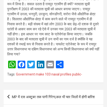
रूप में लिया है। सवाल उठता है रायपुर ग्रामीण ही क्यों? मतदाता सूची
पुनरीक्षण में 2003 की मतदाता सूची को आधार बनाया जाएगा। रायपुर
ग्रामीण में उरला, भनपुरी, उरकुरा, सोनडोंगरी, सरोरा जैसे औद्योगिक क्षेत्र
है। सिलतरा औद्योगिक क्षेत्र में काम करने वाले भी रायपुर ग्रामीण में ही
निवास करते है। बड़ी संख्या में वहां लोग 2003 के बाद डेढ़-दो दशक से दूसरे
प्रांतों से आकर काम कर रहे ऐसे में उनका नाम 2003 की मतदाता सूची में
नहीं होगा। इस आधार पर नाम काट के प्रोपोगंडा किया जाएगा। जबकि
2003 के बाद की मतदाता सूची में उन सभी का नाम दर्ज है क्योंकि वे यह
दशकों से स्थाई रूप से निवास करते है। पायलेट प्रोजेक्ट के रूप में रायपुर
उत्तर विधानसभा या दक्षिण विधानसभा को अन्य किसी विधानसभा को क्यों नहीं
लिया गया?
W
F
T
Li
E
S
h
a
wi
n
m
h
Tags:
Government make 103 naxal profiles public-
at
ce
tt
ke
ail
ar
s
b
er
dI
e
Post
A
o
n
MP में दस अक्टूबर तक पानी गिरेगा,कल भी चार जिलों में होगी बारिश
navigation
p
o