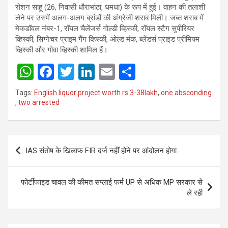
रोशन साहू (26, निवासी धौराभांठा, धमधा) के रूप में हुई। वाहन की तलाशी
लेने पर उसमें अलग-अलग ब्रांडों की अंग्रेजी शराब मिली। जब्त शराब में
मेकडॉवल नंबर-1, रॉयल चैलेंजर्स गोल्डी व्हिस्की, रॉयल स्टैग सुपीरियर
व्हिस्की, सिग्नेचर प्राइम गैंग व्हिस्की, ओल्ड मंक, ब्लेंडर्स प्राइड प्रीमियम
व्हिस्की और गोवा व्हिस्की शामिल हैं।
W
F
T
Li
E
S
h
a
wi
n
m
h
Tags:
English liquor project worth rs 3-38lakh
,
one absconding
at
ce
tt
ke
ail
ar
,
two arrested
s
b
er
dI
e
A
o
n
Post
p
o
IAS संतोष के खिलाफ FIR दर्ज नहीं होने पर आंदोलन होगा
navigation
p
k
फोर्टीफाइड चावल की कीमत सप्लाई फर्म UP से अधिक MP सरकार से
ले रही