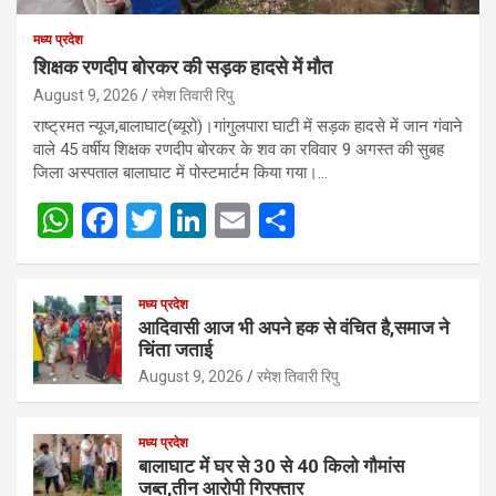
मध्य प्रदेश
शिक्षक रणदीप बोरकर की सड़क हादसे में मौत
August 9, 2026
रमेश तिवारी रिपु
राष्ट्रमत न्यूज,बालाघाट(ब्यूरो)।गांगुलपारा घाटी में सड़क हादसे में जान गंवाने
वाले 45 वर्षीय शिक्षक रणदीप बोरकर के शव का रविवार 9 अगस्त की सुबह
जिला अस्पताल बालाघाट में पोस्टमार्टम किया गया।…
W
F
T
Li
E
S
h
a
wi
n
m
h
at
ce
tt
ke
ail
ar
मध्य प्रदेश
s
b
er
dI
e
आदिवासी आज भी अपने हक से वंचित है,समाज ने
चिंता जताई
A
o
n
August 9, 2026
रमेश तिवारी रिपु
p
o
p
k
मध्य प्रदेश
बालाघाट में घर से 30 से 40 किलो गौमांस
जब्त,तीन आरोपी गिरफ्तार