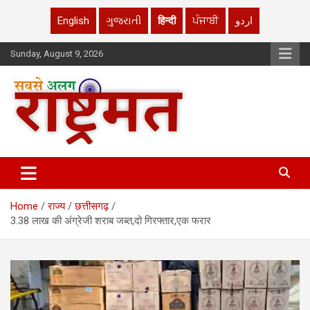
English
ગુજરાતી
हिन्दी
ਪੰਜਾਬੀ
اردو
Skip
Sunday, August 9, 2026
to
content
rashtrmat.com
rashtrmat.com
Home
राज्य
छत्तीसगढ़
3.38 लाख की अंग्रेजी शराब जब्त,दो गिरफ्तार,एक फरार