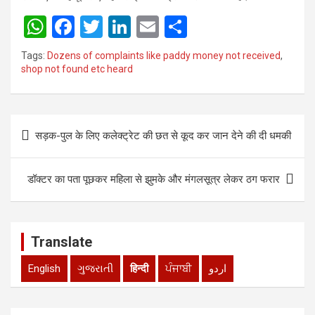
W
F
T
Li
E
S
h
a
wi
n
m
h
Tags:
Dozens of complaints like paddy money not received
,
at
ce
tt
ke
ail
ar
shop not found etc heard
s
b
er
dI
e
A
o
n
Post
p
o
सड़क-पुल के लिए कलेक्ट्रेट की छत से कूद कर जान देने की दी धमकी
navigation
p
k
डॉक्टर का पता पूछकर महिला से झुमके और मंगलसूत्र लेकर ठग फरार
Translate
English
ગુજરાતી
हिन्दी
ਪੰਜਾਬੀ
اردو