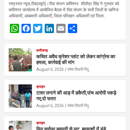
राष्ट्रमत न्यूज,रीवा(ब्यूरो)।रीवा संभाग कमिश्नर शीलेंद्र सिंह ने गुरुवार को
कमिश्नर कार्यालय में आयोजित बैठक में रीवा संभाग के सभी जिलों के खनिज
अधिकारी, आबकारी अधिकारी, जिला परिवहन अधिकारी एवं जिला…
W
F
T
Li
E
S
h
a
wi
n
m
h
at
ce
tt
ke
ail
ar
छत्तीसगढ़
s
b
er
dI
e
कथित अवैध क्रेशर प्लांट को लेकर कांग्रेस का
हमला, कार्रवाई की मांग
A
o
n
August 6, 2026
रमेश तिवारी रिपु
p
o
p
k
क्राइम
टावर लगाने की आड़ में डकैती,पांच आरोपी पकड़े
गए,दो फरार
August 6, 2026
रमेश तिवारी रिपु
क्राइम
फिर सर्राफा व्यापारी से लूट, बदमाशों नें डंडे