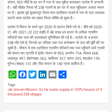
संभाग, 905 गाँवों के हर घर में नल से जल मुहैया करवाकर प्रदेश में अग्रणी
है। वहीं सीहोर जिला भी 258 ग्रामों के हर घर में जल पहुँचाकर अव्वल स्थान
पर है। इसके पूर्व बुरहानपुर जिला शत-प्रतिशत ग्रामों में नल से जल उपलब्ध
कराने वाला प्रदेश का पहला जिला घोषित हो चुका है।
प्रदेश में मिशन के कार्य जून 2020 से प्रारंभ किये गये थे। बीते वर्ष 2020-
21 और 2021-22 (22 माहों) में 48 लाख 69 हजार से अधिक ग्रामीण
परिवारों तक जल की उपलब्धता सुनिश्चित की गई है। प्रदेश के 4 हजार
258 गाँव ऐसे हैं, जिनके हर परिवार तक नल कनेक्शन से जल की पूर्ति की जा
चुकी है। मिशन में शत-प्रतिशत ग्रामीण परिवारों तक जल पहुँचाने वाले ग्रामों
की संभाग वार प्रगति में इंदौर संभाग के 905, उज्जैन 754, भोपाल 668,
जबलपुर 497, होशंगाबाद 362, ग्वालियर 327, सागर 295, शहडोल 159,
मुरैना (चंबल) 151 और रीवा संभाग के 140 ग्राम शामिल हैं।
W
F
T
Li
E
S
h
a
wi
n
m
h
Tags:
at
ce
tt
ke
ail
ar
Jal Jeevan Mission: So far water supply in 100% houses of 4
thousand 258 villages
s
b
er
dI
e
A
o
n