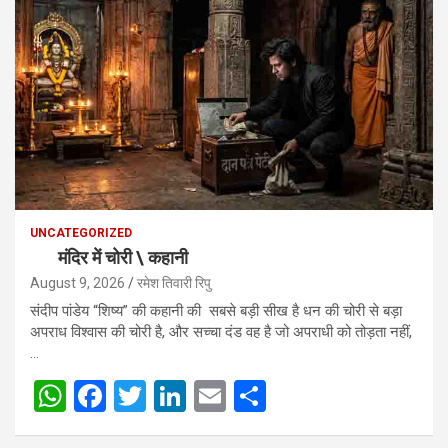
UNCATEGORIZED
मंदिर में चोरी \ कहानी
August 9, 2026
रमेश तिवारी रिपु
संदीप पांडेय “शिष्य” की कहानी की सबसे बड़ी सीख है धन की चोरी से बड़ा
अपराध विश्वास की चोरी है, और सच्चा दंड वह है जो अपराधी को तोड़ता नहीं,
…
W
F
T
Li
E
S
h
a
wi
n
m
h