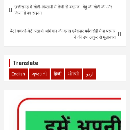
p
o
Post
छत्तीसगढ़ में खेती-किसानी में तेजी से बदलाव : गेहूं की खेती की ओर
p
k
navigation
किसानों का रूझान
बेटी बचाओ-बेटी पढ़ाओ अभियान की ब्रांड एंबेसडर पर्वतारोही मेघा परमार
ने की उषा ठाकुर से मुलाकात
Translate
English
ગુજરાતી
हिन्दी
ਪੰਜਾਬੀ
اردو