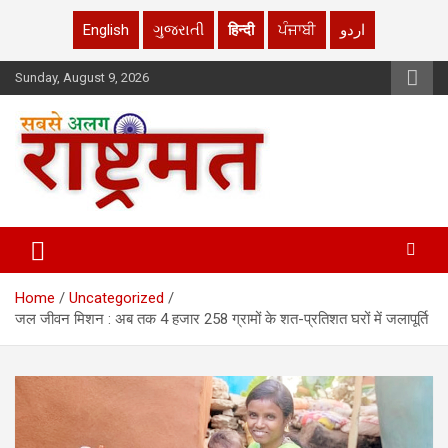
English
ગુજરાતી
हिन्दी
ਪੰਜਾਬੀ
اردو
Skip
Sunday, August 9, 2026
to
content
rashtrmat.com
rashtrmat.com
Home
Uncategorized
जल जीवन मिशन : अब तक 4 हजार 258 ग्रामों के शत-प्रतिशत घरों में जलापूर्ति