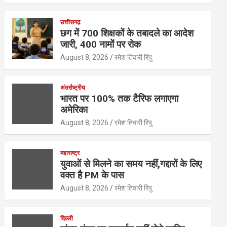
h
a
wi
n
m
h
at
ce
tt
ke
ail
ar
छत्तीसगढ़
s
b
er
dI
e
छग में 700 शिक्षकों के तबादले का आदेश
जारी, 400 नामों पर रोक
A
o
n
August 8, 2026
रमेश तिवारी रिपु
p
o
p
k
अंतर्राष्ट्रीय
भारत पर 100% तक टैरिफ लगाएगा
अमेरिका
August 8, 2026
रमेश तिवारी रिपु
महाराष्ट्र
युवाओं से मिलने का समय नहीं,गद्दारों के लिए
वक्त है PM के पास
August 8, 2026
रमेश तिवारी रिपु
दिल्ली