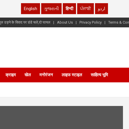
English
ગુજરાતી
हिन्दी
ਪੰਜਾਬੀ
اردو
ूल उड़ने के विवाद पर डंडे चले,दो घायल
About Us
Privacy Policy
Terms & Con
क्राइम
खेल
मनोरंजन
लाइफ स्टाइल
साहित्य भूमि