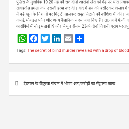
पुलिस के मुताबिक 19.20 मई की रात दोनों आरोपी खेत की मेढ़ पर घात लगाकर बैठे 
ताबड़तोड़ हमला कर उसकी हत्या कर दी। बाद में शव को घसीटकर तालाब में फेंक
में पड़े खून के निशानों पर मिट्टी डालकर सबूत मिटाने की कोशिश भी की। जहां आ
कपड़े, मोबाइल फोन और अन्य वैज्ञानिक साक्ष्य जब्त किए हैं। तालाब में फेंक
आरोपियों में सोनू मड़ावी19 और मिथुन सैयाम 23वर्ष दोनों निवासी ग्राम परतापु
W
F
T
Li
E
S
h
a
wi
n
m
h
Tags:
The secret of blind murder revealed with a drop of blood
at
ce
tt
ke
ail
ar
s
b
er
dI
e
A
o
n
Post
p
o
ईटपाल के तेंदूपत्ता गोदाम में भीषण आग,करोड़ों का तेंदूपत्ता खाक
navigation
p
k