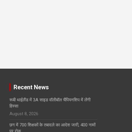
Recent News
रूबी थाईलैंड में 3A साइड वॉलीबॉल चैंपियनशिप में लेंगी
हिस्सा
August 8, 2026
छग में 700 शिक्षकों के तबादले का आदेश जारी, 400 नामों
पर रोक