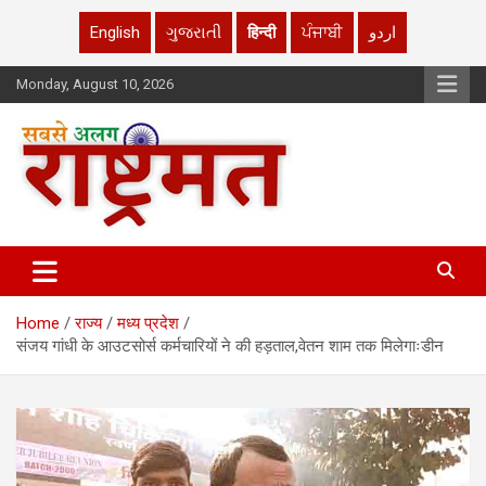
English
ગુજરાતી
हिन्दी
ਪੰਜਾਬੀ
اردو
Skip
Monday, August 10, 2026
to
content
rashtrmat.com
rashtrmat.com
Home
राज्य
मध्य प्रदेश
संजय गांधी के आउटसोर्स कर्मचारियों ने की हड़ताल,वेतन शाम तक मिलेगाःडीन