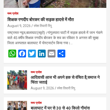
मध्य प्रदेश
शिक्षक रणदीप बोरकर की सड़क हादसे में मौत
August 9, 2026
रमेश तिवारी रिपु
राष्ट्रमत न्यूज,बालाघाट(ब्यूरो)।गांगुलपारा घाटी में सड़क हादसे में जान गंवाने
वाले 45 वर्षीय शिक्षक रणदीप बोरकर के शव का रविवार 9 अगस्त की सुबह
जिला अस्पताल बालाघाट में पोस्टमार्टम किया गया।…
W
F
T
Li
E
S
h
a
wi
n
m
h
at
ce
tt
ke
ail
ar
मध्य प्रदेश
s
b
er
dI
e
आदिवासी आज भी अपने हक से वंचित है,समाज ने
चिंता जताई
A
o
n
August 9, 2026
रमेश तिवारी रिपु
p
o
p
k
मध्य प्रदेश
बालाघाट में घर से 30 से 40 किलो गौमांस