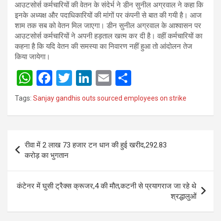
आउटसोर्स कर्मचारियों की वेतन के संदेर्भ ने डीन सुनील अग्रवाल ने कहा कि
इनके अध्यक्ष और पदाधिकारियों की मांगों पर कंपनी से बात की गयी है। आज
शाम तक सब को वेतन मिल जाएगा। डीन सुनील अग्रवाल के आश्वासन पर
आउटसोर्स कर्मचारियों ने अपनी हड़ताल खत्म कर दी है। वहीं कर्मचारियों का
कहना है कि यदि वेतन की समस्या का निवारण नहीं हुआ तो आंदोलन तेज
किया जायेगा।
W
F
T
Li
E
S
h
a
wi
n
m
h
Tags:
Sanjay gandhis outs sourced employees on strike
at
ce
tt
ke
ail
ar
s
b
er
dI
e
Post
A
o
n
रीवा में 2 लाख 73 हजार टन धान की हुई खरीद,292.83
navigation
p
o
करोड़ का भुगतान
p
k
कंटेनर में घुसी ट्रैक्स क्रूजर,4 की मौत,कटनी से प्रयागराज जा रहे थे
श्रद्धालुओं