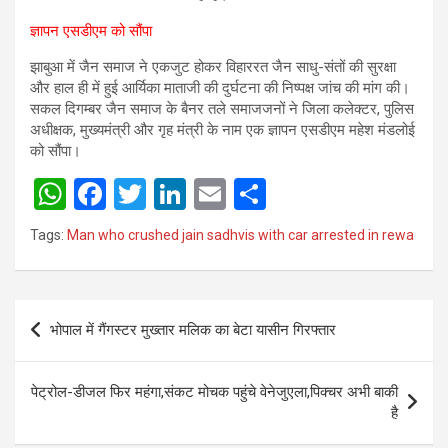
ज्ञापन एसडीएम को सौंपा
झाबुआ में जैन समाज ने एकजुट होकर विहाररत जैन साधु-संतों की सुरक्षा
और हाल ही में हुई आर्यिका माताजी की दुर्घटना की निष्पक्ष जांच की मांग की।
सकल दिगम्बर जैन समाज के बैनर तले समाजजनों ने जिला कलेक्टर, पुलिस
अधीक्षक, मुख्यमंत्री और गृह मंत्री के नाम एक ज्ञापन एसडीएम महेश मंडलोई
को सौंपा।
W
F
T
Li
E
S
h
a
wi
n
m
h
Tags:
Man who crushed jain sadhvis with car arrested in rewa
at
ce
tt
ke
ail
ar
s
b
er
dI
e
Post
A
o
n
भोपाल में गैंगस्टर मुख्तार मलिक का बेटा यासीन गिरफ्तार
navigation
p
o
p
k
पेट्रोल-डीजल फिर महंगा,संकट मोचक पहुंचे वेनेजुएला,पिक्चर अभी बाकी
है