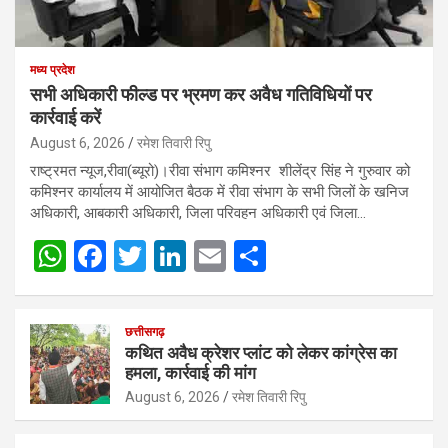
मध्य प्रदेश
सभी अधिकारी फील्ड पर भ्रमण कर अवैध गतिविधियों पर
कार्रवाई करें
August 6, 2026
रमेश तिवारी रिपु
राष्ट्रमत न्यूज,रीवा(ब्यूरो)।रीवा संभाग कमिश्नर शीलेंद्र सिंह ने गुरुवार को
कमिश्नर कार्यालय में आयोजित बैठक में रीवा संभाग के सभी जिलों के खनिज
अधिकारी, आबकारी अधिकारी, जिला परिवहन अधिकारी एवं जिला…
W
F
T
Li
E
S
h
a
wi
n
m
h
at
ce
tt
ke
ail
ar
छत्तीसगढ़
s
b
er
dI
e
कथित अवैध क्रेशर प्लांट को लेकर कांग्रेस का
हमला, कार्रवाई की मांग
A
o
n
August 6, 2026
रमेश तिवारी रिपु
p
o
p
k