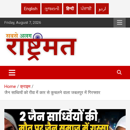
English
ગુજરાતી
हिन्दी
ਪੰਜਾਬੀ
اردو
Skip
Friday, August 7, 2026
to
content
rashtrmat.com
rashtrmat.com
Home
क्राइम
जैन साध्वियों को रीवा में कार से कुचलने वाला जबलपुर में गिरफ्तार