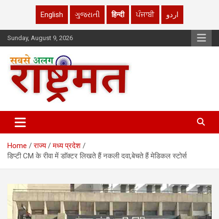
English
ગુજરાતી
हिन्दी
ਪੰਜਾਬੀ
اردو
Skip
Sunday, August 9, 2026
to
content
rashtrmat.com
rashtrmat.com
Home
राज्य
मध्य प्रदेश
डिप्टी CM के रीवा में डाॅक्टर लिखते हैं नकली दवा,बेचते हैं मेडिकल स्टोर्स