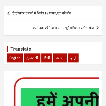
A
o
n
p
o
Post
दो ट्रेक्टर ट्राली में भिड़ंत,12 घायल,एक की मौत
p
k
navigation
नकली दवा बचेने वाला अन्ना पूर्ण मेडिकल स्टोर्स सीज
Translate
English
ગુજરાતી
हिन्दी
ਪੰਜਾਬੀ
اردو