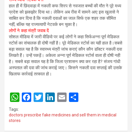
हाल ही में छिंदवाड़ा में नकली कफ सिरप से नवजात बच्चों की मौत ने पूरे मध्य
प्रदेश को झकझोर दिया था। लेकिन अब रीवा में सामने आए इस खुलासे ने
साबित कर दिया है कि नकली दवाओं का जाल सिर्फ एक शहर तक सीमित
नहीं, बल्कि यह राज्यव्यापी नेटवर्क बन चुका है।
लोगों ने कहा मंत्री जवाब दें
सोशल मीडिया में जारी वीडियो पर कई लोगों ने कहा सिर्फअन्ना पूर्ण मेडिकल
स्टोर्स का संचालक ही दोषी नहीं है। पूरे मेडिकल स्टोर्स का यही हाल है।सबसे
बड़ा सवाल यह है कि स्वास्थ्य मंत्री जांच कराएं कौन कौन डाॅक्टर नकली दवा
लिखते हैं। उन्हें पकड़ें। अकेला अन्ना पूर्ण मेडिकल स्टोर्स वाला ही दोषी नही
है। सबसे बड़ा सवाल यह है कि जिला प्रशासन क्या कर रहा है? संजय गांधी
अस्पताल की दवा की जांच कराई जाए। किसने नकली दवा सप्लाई की उसके
खिलाफ कार्रवाई तत्काल हो।
W
F
T
Li
E
S
h
a
wi
n
m
h
Tags:
at
ce
tt
ke
ail
ar
doctors prescribe fake medicines and sell them in medical
stores
s
b
er
dI
e