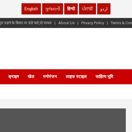
English
ગુજરાતી
हिन्दी
ਪੰਜਾਬੀ
اردو
ूल उड़ने के विवाद पर डंडे चले,दो घायल
About Us
Privacy Policy
Terms & Con
क्राइम
खेल
मनोरंजन
लाइफ स्टाइल
साहित्य भूमि