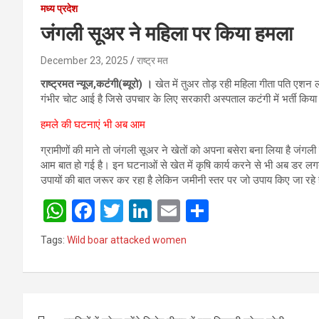
मध्य प्रदेश
जंगली सूअर ने महिला पर किया हमला
December 23, 2025
राष्ट्र मत
राष्ट्रमत न्यूज,कटंगी(ब्यूरो) ।
खेत में तुअर तोड़ रही महिला गीता पति एशन
गंभीर चोट आई है जिसे उपचार के लिए सरकारी अस्पताल कटंगी में भर्ती किया
हमले की घटनाएं भी अब आम
ग्रामीणों की माने तो जंगली सूअर ने खेतों को अपना बसेरा बना लिया है जंगली
आम बात हो गई है। इन घटनाओं से खेत में कृषि कार्य करने से भी अब डर ल
उपायों की बात जरूर कर रहा है लेकिन जमीनी स्तर पर जो उपाय किए जा रहे है
W
F
T
Li
E
S
h
a
wi
n
m
h
Tags:
Wild boar attacked women
at
ce
tt
ke
ail
ar
s
b
er
dI
e
A
o
n
Post