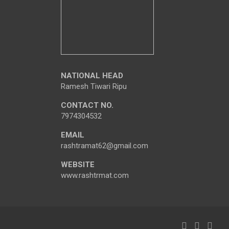
NATIONAL HEAD
Ramesh Tiwari Ripu
CONTACT NO.
7974304532
EMAIL
rashtramat62@gmail.com
WEBSITE
www.rashtrmat.com