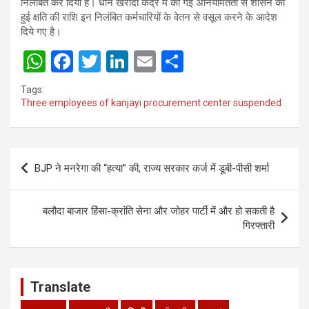
निलंबित कर दिया है। धान खरीदी केंद्र में की गई अनियमितता से शासन को
हुई क्षति की राशि इन निलंबित कर्मचारियों के वेतन से वसूल करने के आदेश
दिये गए है।
W
F
T
Li
E
S
h
a
wi
n
m
h
Tags:
at
ce
tt
ke
ail
ar
Three employees of kanjayi procurement center suspended
s
b
er
dI
e
A
o
n
Post
p
o
BJP ने मनरेगा की “हत्या” की, राज्य सरकार कर्ज में डूबी-पीसी शर्मा
navigation
p
k
बलौदा बाजार हिंसा-क्रांति सेना और जोहर पार्टी में और हो सकती है
गिरफ्तारी
Translate