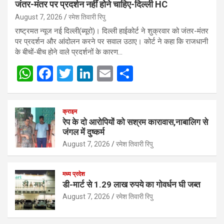
जंतर-मंतर पर प्रदर्शन नहीं होने चाहिए-दिल्ली HC
August 7, 2026
रमेश तिवारी रिपु
राष्ट्रमत न्यूज नई दिल्ली(ब्यूरो)। दिल्ली हाईकोर्ट ने शुक्रवार को जंतर-मंतर
पर प्रदर्शन और आंदोलन करने पर सवाल उठाए। कोर्ट ने कहा कि राजधानी
के बीचों-बीच होने वाले प्रदर्शनों के कारण…
W
F
T
Li
E
S
h
a
wi
n
m
h
at
ce
tt
ke
ail
ar
क्राइम
s
b
er
dI
e
रेप के दो आरोपियों को सश्रम कारावास,नाबालिग से
जंगल में दुष्कर्म
A
o
n
August 7, 2026
रमेश तिवारी रिपु
p
o
p
k
मध्य प्रदेश
डी-मार्ट से 1.29 लाख रुपये का गोवर्धन घी जब्त
August 7, 2026
रमेश तिवारी रिपु