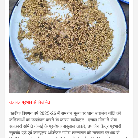
तत्‍काल प्रभाव से निलंबित
खरीफ विपणन वर्ष 2025-26 में समर्थन मूल्‍य पर धान उपार्जन नीति की
कंडिकाओं का उल्‍लंघन करने के कारण कलेक्‍टर मृणाल मीना ने सेवा
स‍हकारी समिति कंजई के प्रबंधक बाबुलाल ठाकरे, उपार्जन केंद्र प्रभारी
खूबचंद एड़े एवं कम्‍प्‍यूटर ऑपरेटर गणेश शरणागत को तत्‍काल प्रभाव से