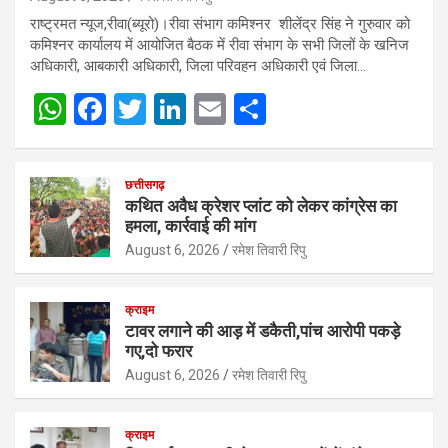
राष्ट्रमत न्यूज,रीवा(ब्यूरो)।रीवा संभाग कमिश्नर शीलेंद्र सिंह ने गुरुवार को
कमिश्नर कार्यालय में आयोजित बैठक में रीवा संभाग के सभी जिलों के खनिज
अधिकारी, आबकारी अधिकारी, जिला परिवहन अधिकारी एवं जिला…
W
F
T
Li
E
S
h
a
wi
n
m
h
at
ce
tt
ke
ail
ar
छत्तीसगढ़
s
b
er
dI
e
कथित अवैध क्रेशर प्लांट को लेकर कांग्रेस का
हमला, कार्रवाई की मांग
A
o
n
August 6, 2026
रमेश तिवारी रिपु
p
o
p
k
क्राइम
टावर लगाने की आड़ में डकैती,पांच आरोपी पकड़े
गए,दो फरार
August 6, 2026
रमेश तिवारी रिपु
क्राइम