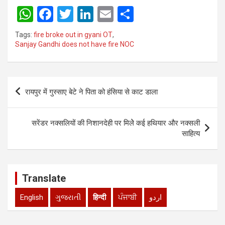
W
F
T
Li
E
S
h
a
wi
n
m
h
Tags:
fire broke out in gyani OT
,
at
ce
tt
ke
ail
ar
Sanjay Gandhi does not have fire NOC
s
b
er
dI
e
A
o
n
Post
p
o
रायपुर में गुस्साए बेटे ने पिता को हंसिया से काट डाला
navigation
p
k
सरेंडर नक्सलियों की निशानदेही पर मिलेे कई हथियार और नक्सली
साहित्य
Translate
English
ગુજરાતી
हिन्दी
ਪੰਜਾਬੀ
اردو