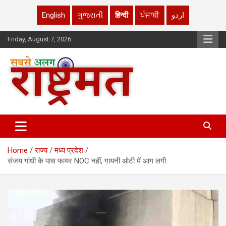
English
ગુજરાતી
हिन्दी
ਪੰਜਾਬੀ
اردو
Skip
Friday, August 7, 2026
to
content
rashtrmat.com
rashtrmat.com
Home
राज्य
मध्य प्रदेश
संजय गांधी के पास फायर NOC नहीं, गायनी ओटी में आग लगी