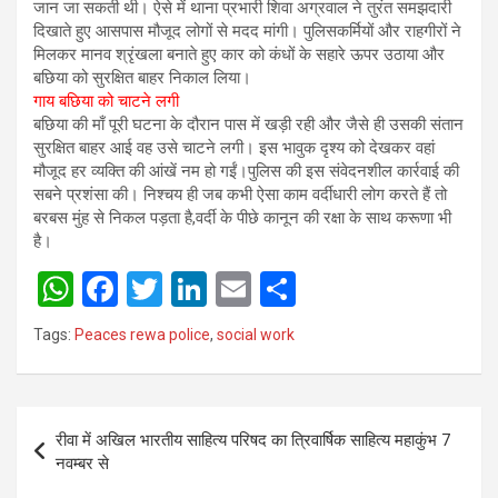
जान जा सकती थी। ऐसे में थाना प्रभारी शिवा अग्रवाल ने तुरंत समझदारी
दिखाते हुए आसपास मौजूद लोगों से मदद मांगी। पुलिसकर्मियों और राहगीरों ने
मिलकर मानव श्रृंखला बनाते हुए कार को कंधों के सहारे ऊपर उठाया और
बछिया को सुरक्षित बाहर निकाल लिया।
गाय बछिया को चाटने लगी
बछिया की माँ पूरी घटना के दौरान पास में खड़ी रही और जैसे ही उसकी संतान
सुरक्षित बाहर आई वह उसे चाटने लगी। इस भावुक दृश्य को देखकर वहां
मौजूद हर व्यक्ति की आंखें नम हो गईं।पुलिस की इस संवेदनशील कार्रवाई की
सबने प्रशंसा की। निश्चय ही जब कभी ऐसा काम वर्दीधारी लोग करते हैं तो
बरबस मुंह से निकल पड़ता है,वर्दी के पीछे कानून की रक्षा के साथ करूणा भी
है।
W
F
T
Li
E
S
h
a
wi
n
m
h
Tags:
Peaces rewa police
,
social work
at
ce
tt
ke
ail
ar
s
b
er
dI
e
Post
A
o
n
रीवा में अखिल भारतीय साहित्य परिषद का त्रिवार्षिक साहित्य महाकुंभ 7
navigation
p
o
नवम्बर से