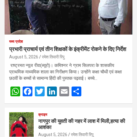
मध्य प्रदेश
प्रभारी प्राचार्य एवं तीन शिक्षकों के इंक्रीमेंट रोकने के दिए निर्देश
August 5, 2026
रमेश तिवारी रिपु
राष्ट्रमत न्यूज रीवा(ब्यूरो)। कमिश्नर ने ग्राम सिलपरा के शासकीय
प्राथमिक माध्यमिक शाला का निरीक्षण किया। उन्होंने कक्षा चौथी एवं कक्षा
छठवीं के बच्चों से सामान्य हिंदी की पुस्तक पढ़वाई। बच्चे…
W
F
T
Li
E
S
h
a
wi
n
m
h
at
ce
tt
ke
ail
ar
क्राइम
s
b
er
dI
e
नागपुर की युवती की नहर में लाश में मिली,हत्या की
आशंका
A
o
n
August 5, 2026
रमेश तिवारी रिपु