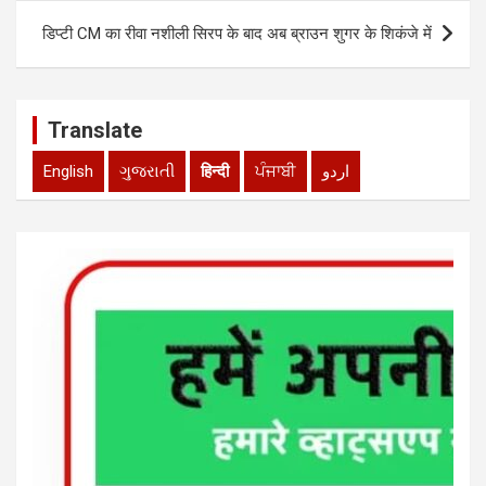
p
k
डिप्टी CM का रीवा नशीली सिरप के बाद अब ब्राउन शुगर के शिकंजे में
Translate
English
ગુજરાતી
हिन्दी
ਪੰਜਾਬੀ
اردو