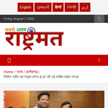
English
ગુજરાતી
हिन्दी
ਪੰਜਾਬੀ
اردو
Skip
Friday, August 7, 2026
to
content
rashtrmat.com
rashtrmat.com
Home
राज्य
छत्तीसगढ़
नितिन नबीन का नेतृत्व बनेगा BJP की नई शक्ति-महेश गागड़ा