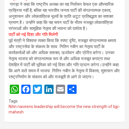
गागड़ा ने कहा कि राष्ट्रीय अध्यक्ष का यह निर्वाचन केवल एक औपचारिक
प्रक्रिया नहीं है, बल्कि यह भारतीय जनता पार्टी की संगठनात्मक एकता,
अनुशासन और लोकतांत्रिक मूल्यों के प्रति अटूट प्रतिबद्धता का सशक्त
प्रमाण है। उन्होंने कहा कि यह चयन पार्टी के भीतर मजबूत लोकतांत्रिक
परंपराओं और सामूहिक नेतृत्व की भावना को दर्शाता है।
पार्टी को नई दिशा और गति मिलेगी
पूर्व मंत्री ने विश्वास व्यक्त किया कि स्पष्ट दृष्टि, मजबूत संगठनात्मक क्षमता
और राष्ट्रसेवा के संकल्प के साथ नितिन नबीन का नेतृत्व पार्टी के
कार्यकर्ताओं को और अधिक सशक्त, ऊर्जावान और प्रेरित करेगा। उनका
नेतृत्व भाजपा को संगठनात्मक रूप से और अधिक मजबूत बनाएगा तथा
देशहित में पार्टी की भूमिका को नई दिशा और गति प्रदान करेगा।उन्होंने कहा
कि आने वाले समय में भाजपा नितिन नबीन के नेतृत्व में विकास, सुशासन और
राष्ट्रनिर्माण के संकल्प को और मजबूती से आगे ले जाएगा।
W
F
T
Li
E
S
h
a
wi
n
m
h
Tags:
at
ce
tt
ke
ail
ar
Nitin naveens leadership will become the new strength of bjp-
mahesh
s
b
er
dI
e
A
o
n