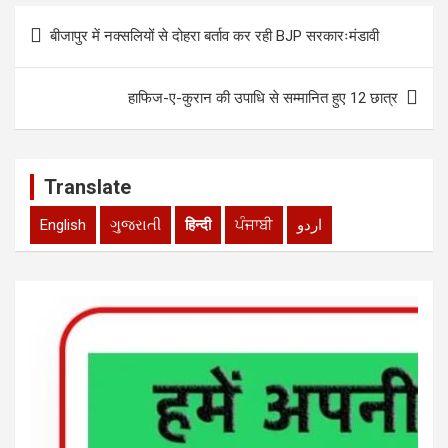
p
o
Post
बीजापुर में नक्सलियों से दोहरा बर्ताव कर रही BJP सरकारःमंडावी
p
k
navigation
हाफिज-ए-कुरान की उपाधि से सम्मानित हुए 12 छात्र
Translate
English
ગુજરાતી
हिन्दी
ਪੰਜਾਬੀ
اردو