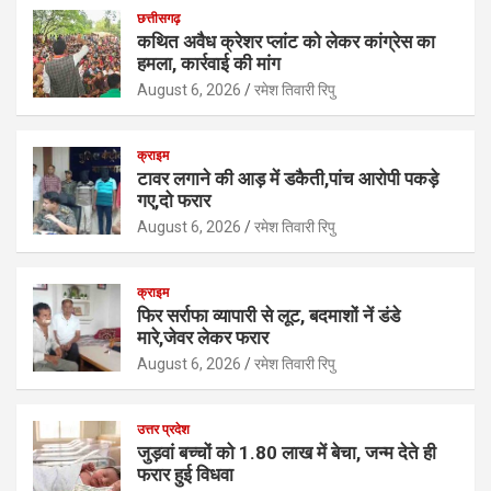
at
ce
tt
ke
ail
ar
छत्तीसगढ़
s
b
er
dI
e
कथित अवैध क्रेशर प्लांट को लेकर कांग्रेस का
हमला, कार्रवाई की मांग
A
o
n
August 6, 2026
रमेश तिवारी रिपु
p
o
p
k
क्राइम
टावर लगाने की आड़ में डकैती,पांच आरोपी पकड़े
गए,दो फरार
August 6, 2026
रमेश तिवारी रिपु
क्राइम
फिर सर्राफा व्यापारी से लूट, बदमाशों नें डंडे
मारे,जेवर लेकर फरार
August 6, 2026
रमेश तिवारी रिपु
उत्तर प्रदेश
जुड़वां बच्चों को 1.80 लाख में बेचा, जन्म देते ही
फरार हुई विधवा