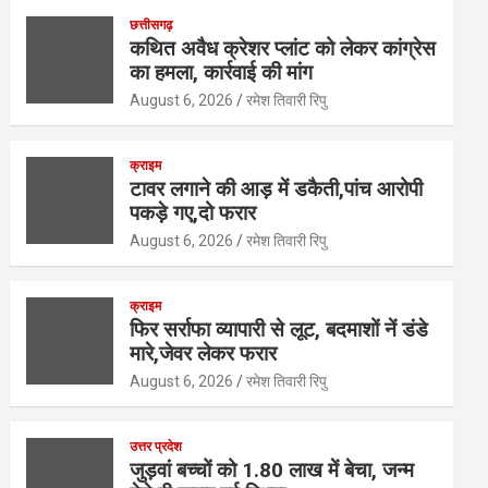
at
ce
tt
ke
ail
ar
छत्तीसगढ़
s
b
er
dI
e
कथित अवैध क्रेशर प्लांट को लेकर कांग्रेस
का हमला, कार्रवाई की मांग
A
o
n
August 6, 2026
रमेश तिवारी रिपु
p
o
p
k
क्राइम
टावर लगाने की आड़ में डकैती,पांच आरोपी
पकड़े गए,दो फरार
August 6, 2026
रमेश तिवारी रिपु
क्राइम
फिर सर्राफा व्यापारी से लूट, बदमाशों नें डंडे
मारे,जेवर लेकर फरार
August 6, 2026
रमेश तिवारी रिपु
उत्तर प्रदेश
जुड़वां बच्चों को 1.80 लाख में बेचा, जन्म