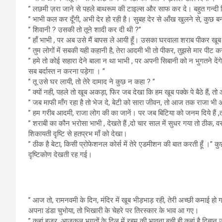
” लछमी ज़रा जाने से पहले बाथरूम की टाइल्स और साफ कर दे। बहुत गन्दी द
” भाभी कल कर दूँगी, अभी देर हो रही है। सुबह देर से आँख खुलने से, कुछ ब
” शिवानी ? उसकी तो तूने शादी कर दी थी ?”
” हाँ भाभी , पर अब उसे मैं बापस ले आयी हूँ। उसका घरवाला शराब पीकर खू
” तुम लोगों में सबकी यही कहानी है, तेरा आदमी भी तो पीकर, तुझसे मार पीट क
” हमे तो कोई सहारा देने बाला न था भाभी , पर अपनी सिबानी को न भुगतने दें
सब बर्दास्त न करना पड़ेगा । ”
” तू उसे घर लायी, तो तेरे दामाद ने कुछ न कहा ? ”
” क्यों नही, पहले तो खूब अकड़ा, फिर जब देखा कि हम खूब पक्के पे बैठे हैं,
” जब माफी माँग रहा है तो भेज दे, बेटी को सारा जीवन, तो आज तक राजा भी 
” हम गरीब आदमी, राजा लोग की का जानें। पर जब बिटिया को जनम दिये हैं ,
” शराबी का कौन भरोसा भाभी , देखते हैं ,दो चार साल में सुधर गया तो ठीक
शिकायती दृष्टि से हतप्रभ माँ को देखा।
” ठीक है बेटा, किसी प्रोफेशनल कोर्स में तेरे एडमीशन की बात करती हूँ ।” कु
दृष्टिकोण देखती रह गई।
विकला
” आज तो, रामनवमी के दिन, मंदिर में खूब भीड़भाड़ रही, तेरी अच्छी कमाई हो ग
अपना डंडा चुभोया, तो भिखारी के चेहरे पर तिरस्कार के भाव आ गए।
” कहां हुजूर, आजकल भगतों के दिल में रहम की भावना बची ही कहां है दिब