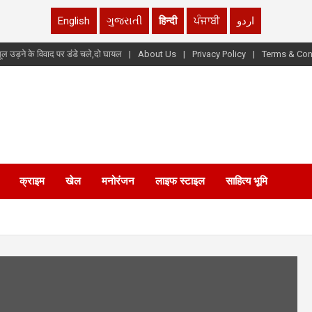
English
ગુજરાતી
हिन्दी
ਪੰਜਾਬੀ
اردو
ूल उड़ने के विवाद पर डंडे चले,दो घायल
About Us
Privacy Policy
Terms & Con
क्राइम
खेल
मनोरंजन
लाइफ स्टाइल
साहित्य भूमि