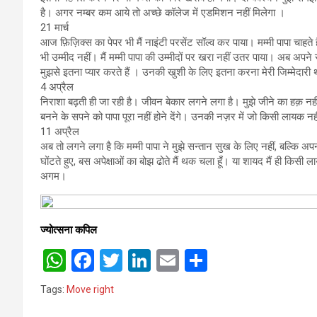
है। अगर नम्बर कम आये तो अच्छे कॉलेज में एडमिशन नहीं मिलेगा ।
21 मार्च
आज फ़िज़िक्स का पेपर भी मैं नाइंटी परसेंट सॉल्व कर पाया। मम्मी पापा चाहते है
भी उम्मीद नहीं। मैं मम्मी पापा की उम्मीदों पर खरा नहीं उतर पाया। अब अपन
मुझसे इतना प्यार करते हैं । उनकी खुशी के लिए इतना करना मेरी जिम्मेदारी
4 अप्रैल
निराशा बढ़ती ही जा रही है। जीवन बेकार लगने लगा है। मुझे जीने का हक़ नहीं
बनने के सपने को पापा पूरा नहीं होने देंगे। उनकी नज़र में जो किसी लायक नहीं 
11 अप्रैल
अब तो लगने लगा है कि मम्मी पापा ने मुझे सन्तान सुख के लिए नहीं, बल्कि अ
घोंटते हुए, बस अपेक्षाओं का बोझ ढोते मैं थक चला हूँ। या शायद मैं ही किसी ला
अगम।
ज्योत्सना कपिल
W
F
T
Li
E
S
h
a
wi
n
m
h
Tags:
Move right
at
ce
tt
ke
ail
ar