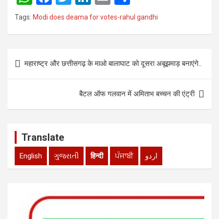
h
a
wi
n
m
h
Tags:
Modi does deama for votes-rahul gandhi
at
ce
tt
ke
ail
ar
s
b
er
dI
e
Post
A
o
n
महाराष्ट्र और छत्तीसगढ़ के माओ बालाघाट को दूसरा अबूझमाड़ बनाएंगे..
navigation
p
o
p
k
बैटल ऑफ गलवान में अमिताभ बच्चन की एंट्री
Translate
English
ગુજરાતી
हिन्दी
ਪੰਜਾਬੀ
اردو