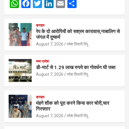
W
F
T
Li
E
S
h
a
wi
n
m
h
at
ce
tt
ke
ail
ar
क्राइम
s
b
er
dI
e
रेप के दो आरोपियों को सश्रम कारावास,नाबालिग से
जंगल में दुष्कर्म
A
o
n
August 7, 2026
रमेश तिवारी रिपु
p
o
p
k
मध्य प्रदेश
डी-मार्ट से 1.29 लाख रुपये का गोवर्धन घी जब्त
August 7, 2026
रमेश तिवारी रिपु
क्राइम
मंहगे शौक को पूरा करने किया कार चोरी,चार
गिरफ्तार
August 7, 2026
रमेश तिवारी रिपु