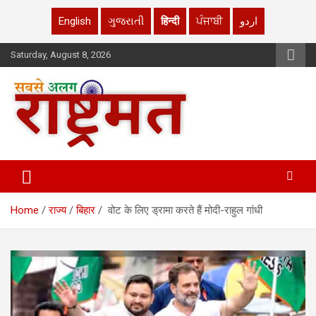
English
ગુજરાતી
हिन्दी
ਪੰਜਾਬੀ
اردو
Skip
Saturday, August 8, 2026
to
content
rashtrmat.com
rashtrmat.com
Home
राज्य
बिहार
वोट के लिए ड्रामा करते हैं मोदी-राहुल गांधी