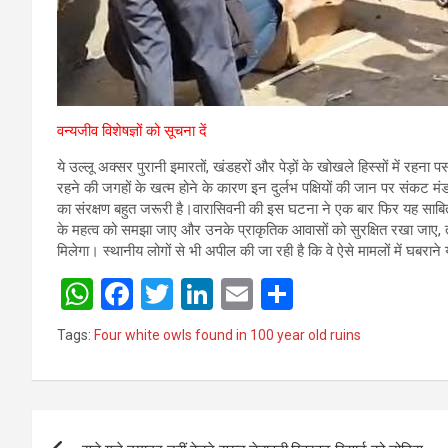
वन्यजीव विशेषज्ञों को सूचना दें
ये उल्लू अक्सर पुरानी इमारतों, खंडहरों और पेड़ों के खोखले हिस्सों में रहना
रहने की जगहों के खत्म होने के कारण इन दुर्लभ पक्षियों की जान पर संकट 
का संरक्षण बहुत जरूरी है।वारासिवनी की इस घटना ने एक बार फिर यह साब
के महत्व को समझा जाए और उनके प्राकृतिक आवासों को सुरक्षित रखा जाए, तो
मिलेगा। स्थानीय लोगों से भी अपील की जा रही है कि वे ऐसे मामलों में घबराने 
W
F
T
Li
E
S
h
a
wi
n
m
h
Tags:
Four white owls found in 100 year old ruins
at
ce
tt
ke
ail
ar
s
b
er
dI
e
A
o
n
Post