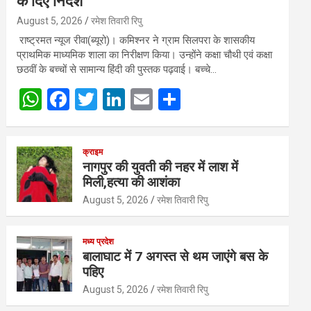
के दिए निर्देश
August 5, 2026
रमेश तिवारी रिपु
राष्ट्रमत न्यूज रीवा(ब्यूरो)। कमिश्नर ने ग्राम सिलपरा के शासकीय
प्राथमिक माध्यमिक शाला का निरीक्षण किया। उन्होंने कक्षा चौथी एवं कक्षा
छठवीं के बच्चों से सामान्य हिंदी की पुस्तक पढ़वाई। बच्चे…
W
F
T
Li
E
S
h
a
wi
n
m
h
at
ce
tt
ke
ail
ar
क्राइम
s
b
er
dI
e
नागपुर की युवती की नहर में लाश में
मिली,हत्या की आशंका
A
o
n
August 5, 2026
रमेश तिवारी रिपु
p
o
p
k
मध्य प्रदेश
बालाघाट में 7 अगस्त से थम जाएंगे बस के
पहिए
August 5, 2026
रमेश तिवारी रिपु