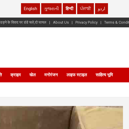
English
ગુજરાતી
हिन्दी
ਪੰਜਾਬੀ
اردو
उड़ने के विवाद पर डंडे चले,दो घायल
About Us
Privacy Policy
Terms & Condi
ि
क्राइम
खेल
मनोरंजन
लाइफ स्टाइल
साहित्य भूमि