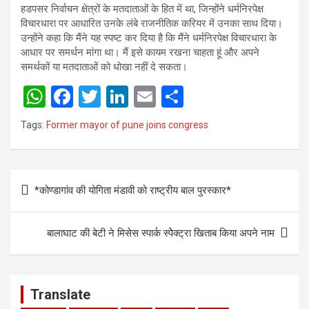
हडपसर निर्वाचन क्षेत्रों के मतदाताओं के हित में था, जिन्होंने धर्मनिरपेक्ष
विचारधारा पर आधारित उनके लंबे राजनीतिक करियर में उनका साथ दिया।
उन्होंने कहा कि मैंने यह स्पष्ट कर दिया है कि मैंने धर्मनिरपेक्ष विचारधारा के
आधार पर समर्थन मांगा था। मैं इसे कायम रखना चाहता हूं और अपने
समर्थकों या मतदाताओं को धोखा नहीं दे सकता।
W
F
T
Li
E
S
h
a
wi
n
m
h
Tags:
Former mayor of pune joins congress
at
ce
tt
ke
ail
ar
s
b
er
dI
e
Post
A
o
n
*कोण्डागांव की योगिता मंडावी को राष्ट्रीय बाल पुरस्कार*
navigation
p
o
p
k
बालाघाट की बेटी ने मिसेस स्पार्क स्पेेक्ट्रा खिताब किया अपने नाम
Translate