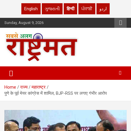
English
ગુજરાતી
हिन्दी
ਪੰਜਾਬੀ
اردو
Skip
Sunday, August 9, 2026
to
content
rashtrmat.com
rashtrmat.com
Home
राज्य
महाराष्ट्र
पुणे के पूर्व मेयर कांग्रेस में शामिल, BJP-RSS पर लगाए गंभीर आरोप