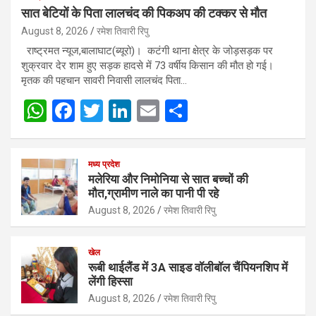
सात बेटियों के पिता लालचंद की पिकअप की टक्कर से मौत
August 8, 2026
रमेश तिवारी रिपु
राष्ट्रमत न्यूज,बालाघाट(ब्यूरो)। कटंगी थाना क्षेत्र के जोड़सड़क पर
शुक्रवार देर शाम हुए सड़क हादसे में 73 वर्षीय किसान की मौत हो गई।
मृतक की पहचान सावरी निवासी लालचंद पिता…
W
F
T
Li
E
S
h
a
wi
n
m
h
at
ce
tt
ke
ail
ar
मध्य प्रदेश
s
b
er
dI
e
मलेरिया और निमोनिया से सात बच्चों की
मौत,ग्रामीण नाले का पानी पी रहे
A
o
n
August 8, 2026
रमेश तिवारी रिपु
p
o
p
k
खेल
रूबी थाईलैंड में 3A साइड वॉलीबॉल चैंपियनशिप में
लेंगी हिस्सा
August 8, 2026
रमेश तिवारी रिपु