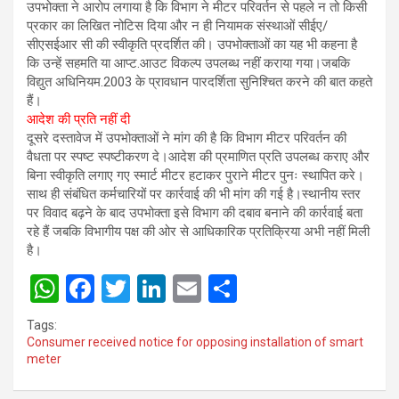
उपभोक्ता ने आरोप लगाया है कि विभाग ने मीटर परिवर्तन से पहले न तो किसी
प्रकार का लिखित नोटिस दिया और न ही नियामक संस्थाओं सीईए/
सीएसईआर सी की स्वीकृति प्रदर्शित की। उपभोक्ताओं का यह भी कहना है
कि उन्हें सहमति या आप्ट.आउट विकल्प उपलब्ध नहीं कराया गया।जबकि
विद्युत अधिनियम.2003 के प्रावधान पारदर्शिता सुनिश्चित करने की बात कहते
हैं।
आदेश की प्रति नहीं दी
दूसरे दस्तावेज में उपभोक्ताओं ने मांग की है कि विभाग मीटर परिवर्तन की
वैधता पर स्पष्ट स्पष्टीकरण दे।आदेश की प्रमाणित प्रति उपलब्ध कराए और
बिना स्वीकृति लगाए गए स्मार्ट मीटर हटाकर पुराने मीटर पुनः स्थापित करे।
साथ ही संबंधित कर्मचारियों पर कार्रवाई की भी मांग की गई है।स्थानीय स्तर
पर विवाद बढ़ने के बाद उपभोक्ता इसे विभाग की दबाव बनाने की कार्रवाई बता
रहे हैं जबकि विभागीय पक्ष की ओर से आधिकारिक प्रतिक्रिया अभी नहीं मिली
है।
W
F
T
Li
E
S
h
a
wi
n
m
h
Tags:
at
ce
tt
ke
ail
ar
Consumer received notice for opposing installation of smart
meter
s
b
er
dI
e