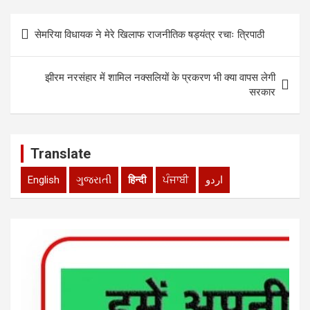
A
o
n
p
o
Post
सेमरिया विधायक ने मेरे खिलाफ राजनीतिक षड्यंत्र रचाः त्रिपाठी
p
k
navigation
झीरम नरसंहार में शामिल नक्सलियों के प्रकरण भी क्या वापस लेगी
सरकार
Translate
English
ગુજરાતી
हिन्दी
ਪੰਜਾਬੀ
اردو