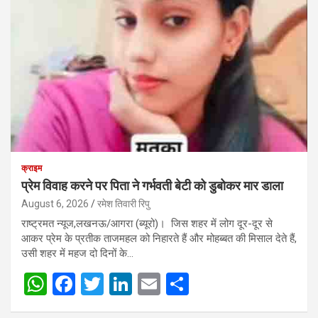
क्राइम
प्रेम विवाह करने पर पिता ने गर्भवती बेटी को डुबोकर मार डाला
August 6, 2026
रमेश तिवारी रिपु
राष्ट्रमत न्यूज,लखनऊ/आगरा (ब्यूरो)। जिस शहर में लोग दूर-दूर से
आकर प्रेम के प्रतीक ताजमहल को निहारते हैं और मोहब्बत की मिसाल देते हैं,
उसी शहर में महज दो दिनों के…
W
F
T
Li
E
S
h
a
wi
n
m
h