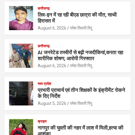
at
ce
tt
ke
ail
ar
छत्तीसगढ़
s
b
er
dI
e
लिव-इन में रह रही बीएड छात्रा की मौत, साथी
हिरासत में
A
o
n
August 6, 2026
रमेश तिवारी रिपु
p
o
p
k
छत्तीसगढ़
AI जनरेटेड तस्वीरों से बढ़ी नजदीकियां,करता रहा
शारीरिक शोषण; आरोपी गिरफ्तार
August 6, 2026
रमेश तिवारी रिपु
मध्य प्रदेश
प्रभारी प्राचार्य एवं तीन शिक्षकों के इंक्रीमेंट रोकने
के दिए निर्देश
August 5, 2026
रमेश तिवारी रिपु
क्राइम
नागपुर की युवती की नहर में लाश में मिली,हत्या की
आशंका